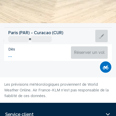
Curacao
Paris (PAR) - Curacao (CUR)
Curaçao
Dès
28°C
Curacao
Réserver un vol
Durée du vol
Août
Les prévisions météorologiques proviennent de World
Weather Online. Air France-KLM n'est pas responsable de la
fiabilité de ces données.
Service client