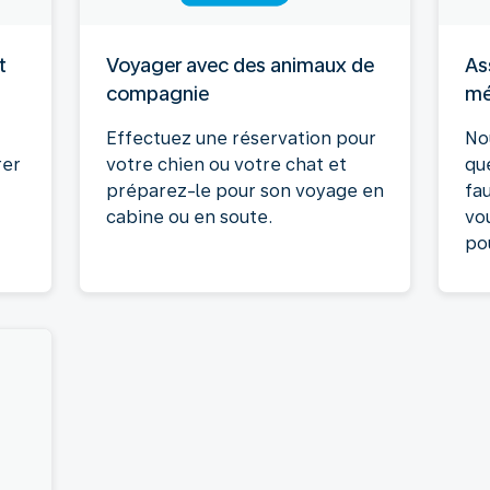
t
Voyager avec des animaux de
As
compagnie
mé
Effectuez une réservation pour
No
rer
votre chien ou votre chat et
qu
préparez-le pour son voyage en
fa
cabine ou en soute.
vou
po