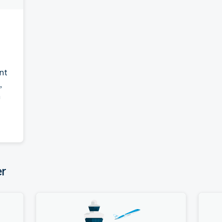
nt
,
à
er