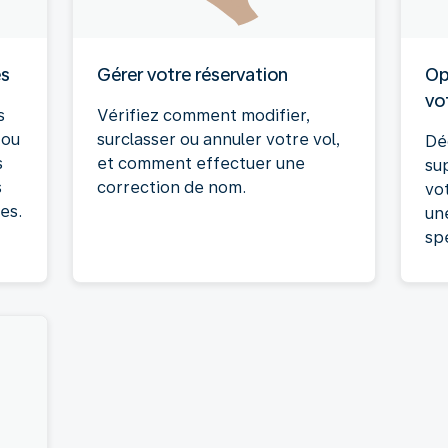
es
Gérer votre réservation
Op
vo
s
Vérifiez comment modifier,
 ou
surclasser ou annuler votre vol,
Dé
s
et comment effectuer une
su
s
correction de nom.
vo
es.
un
spé