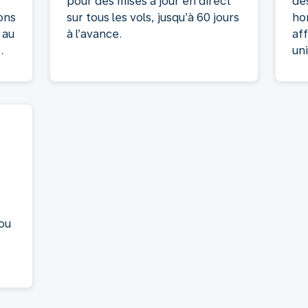
t
pour des mises à jour en direct
de
ons
sur tous les vols, jusqu’à 60 jours
ho
 au
à l’avance.
af
.
un
 ou