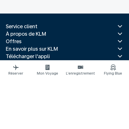
Service client
À propos de KLM
Offres
En savoir plus sur KLM
Télécharger l'appli
Sites Web associés
Guides de voyage
Réserver
Mon Voyage
L’enregistrement
Flying Blue
Villes populaires
Pays populaires
Vols populaires
Mentions légales
Déclaration de confidentialité
Accessibilité : non conforme
Réclamation