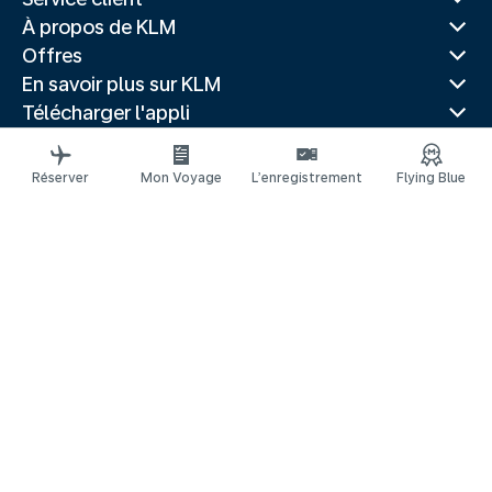
À propos de KLM
Offres
En savoir plus sur KLM
Télécharger l'appli
Sites Web associés
Guides de voyage
Réserver
Mon Voyage
L’enregistrement
Flying Blue
Villes populaires
Pays populaires
Vols populaires
Mentions légales
Déclaration de confidentialité
Accessibilité : non conforme
Réclamation
© 2026 KLM
Gestion des cookies