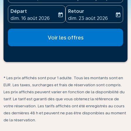
Départ
Retour
today
today
fc-booking-departure-date-aria-label
fc-booking-return-date-ari
dim. 16 août 2026
dim. 23 août 2026
Voir les offres
* Les prix affichés sont pour 1 adulte. Tous les montants sont en
EUR. Les taxes, surcharges et frais de réservation sont compris.
Les prix affichés peuvent varier en fonction de la disponibilité du
tarif. Le tarif est garanti dès que vous obtenez la référence de
votre réservation. Les tarifs affichés ont été enregistrés au cours
des dernières 48 h et peuvent ne pas être disponibles au moment
de la réservation.