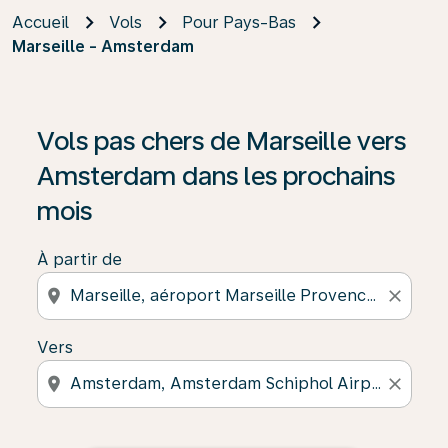
Accueil
Vols
Pour Pays-Bas
Marseille - Amsterdam
Vols pas chers de Marseille vers
Amsterdam dans les prochains
mois
À partir de
location_on
close
Vers
location_on
close