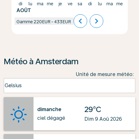
di
lu
ma
me
je
ve
sa
di
lu
ma
me
je
AOÛT
chevron_left
chevron_right
Gamme
220EUR
-
433EUR
Météo à Amsterdam
Unité de mesure météo
:
Weather unit option Celsius Selected
Celsius
keyboard_arrow_down
29°C
dimanche
ciel dégagé
Dim 9 Aoû 2026