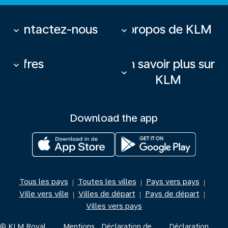
Contactez-nous
À propos de KLM
keyboard_arrow_down
keyboard_arrow_down
Offres
En savoir plus sur
keyboard_arrow_down
keyboard_arrow_down
KLM
Download the app
Tous les pays
Toutes les villes
Pays vers pays
|
|
|
Ville vers ville
Villes de départ
Pays de départ
|
|
|
Villes vers pays
© KLM Royal
Mentions
Déclaration de
Déclaration