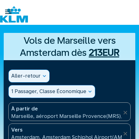

Vols de Marseille vers
Amsterdam dès
213EUR
Aller-retour
expand_more
1 Passager, Classe Économique
expand_more
À partir de
close
Marseille, aéroport Marseille Provence(MRS), Franc
Vers
close
Amsterdam, Amsterdam Schiphol Airport(AMS), Pa