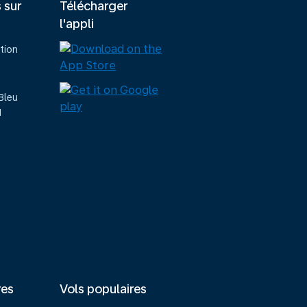
s sur
Télécharger
l'appli
tion
Bleu
M
res
Vols populaires