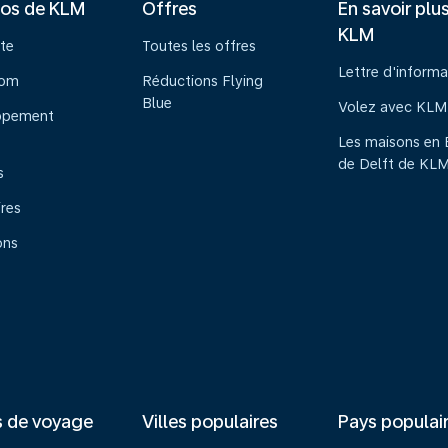
pos de KLM
Offres
En savoir plu
KLM
te
Toutes les offres
Lettre d'informa
oom
Réductions Flying
Blue
Volez avec KLM
ppement
Les maisons en 
de Delft de KL
s
ires
ons
s de voyage
Villes populaires
Pays populai