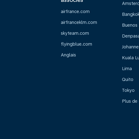
Amster
airfrance.com
Bangko
airfranceklm.com
Buenos 
skyteam.com
Denpasar
flyingblue.com
Johanne
Anglais
Kuala L
Lima
Quito
Tokyo
Plus de