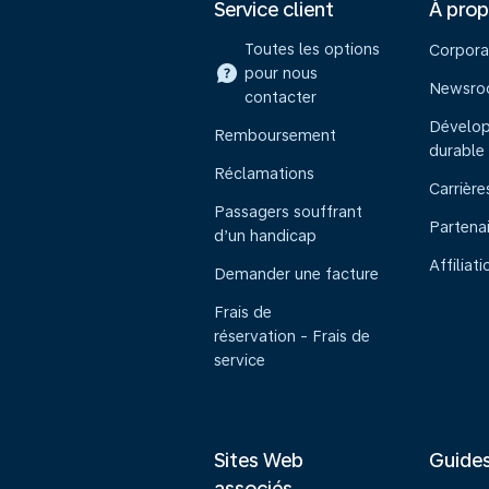
Service client
À pro
Toutes les options
Corpora
pour nous
Newsr
contacter
Dévelo
Remboursement
durable
Réclamations
Carrière
Passagers souffrant
Partena
d’un handicap
Affiliati
Demander une facture
Frais de
réservation - Frais de
service
Sites Web
Guide
associés