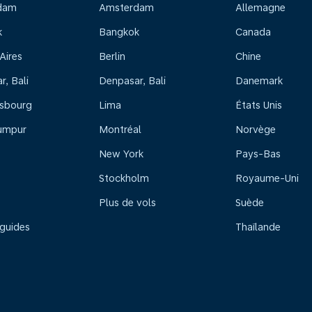
dam
Amsterdam
Allemagne
k
Bangkok
Canada
Aires
Berlin
Chine
, Bali
Denpasar, Bali
Danemark
sbourg
Lima
États Unis
umpur
Montréal
Norvège
New York
Pays-Bas
Stockholm
Royaume-Uni
Plus de vols
Suède
 guides
Thaïlande