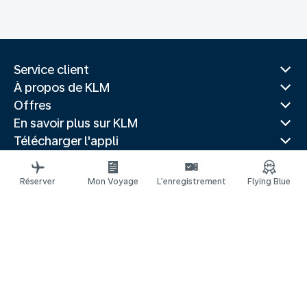
Service client
À propos de KLM
Offres
En savoir plus sur KLM
Télécharger l'appli
Sites Web associés
Guides de voyage
Réserver
Mon Voyage
L’enregistrement
Flying Blue
Villes populaires
Pays populaires
Vols populaires
Mentions légales
Déclaration de confidentialité
Accessibilité : non conforme
Réclamation