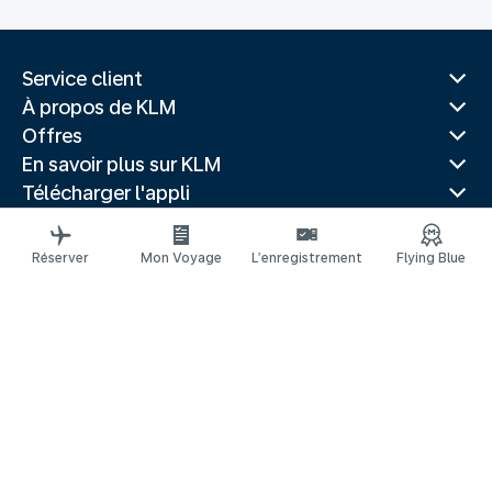
Service client
À propos de KLM
Offres
En savoir plus sur KLM
Télécharger l'appli
Sites Web associés
Guides de voyage
Réserver
Mon Voyage
L’enregistrement
Flying Blue
Villes populaires
Pays populaires
Vols populaires
Mentions légales
Déclaration de confidentialité
Accessibilité : non conforme
Réclamation
© 2026 KLM
Gestion des cookies