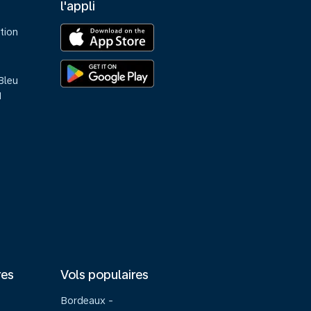
l'appli
tion
Bleu
M
res
Vols populaires
Bordeaux -