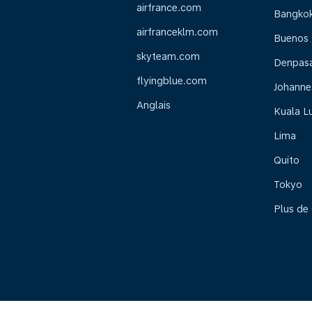
airfrance.com
Bangko
airfranceklm.com
Buenos 
skyteam.com
Denpasar
flyingblue.com
Johanne
Anglais
Kuala L
Lima
Quito
Tokyo
Plus de