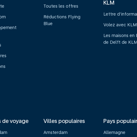
KLM
te
Toutes les offres
Lettre d'informa
oom
Réductions Flying
Blue
Volez avec KLM
ppement
Les maisons en 
de Delft de KL
s
ires
ons
s de voyage
Villes populaires
Pays populai
dam
Amsterdam
Allemagne