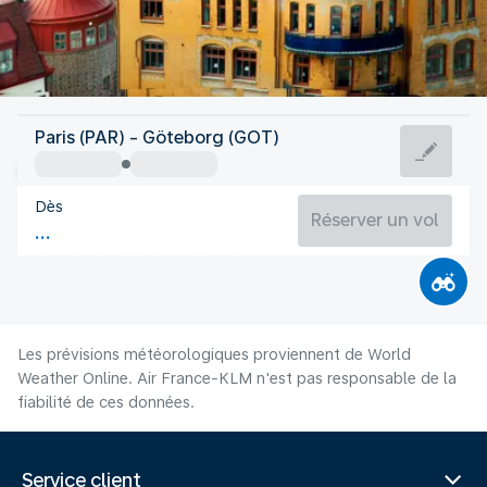
Suède
Paris (PAR) - Göteborg (GOT)
Göteborg
Dès
16°C
Suède
Réserver un vol
Durée du vol
Août
Les prévisions météorologiques proviennent de World
Weather Online. Air France-KLM n'est pas responsable de la
fiabilité de ces données.
Service client