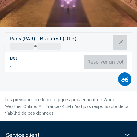
Roumanie
Paris (PAR) - Bucarest (OTP)
Bucarest
Dès
26°C
Roumanie
Réserver un vol
Durée du vol
Août
Les prévisions météorologiques proviennent de World
Weather Online. Air France-KLM n'est pas responsable de la
fiabilité de ces données.
Service client