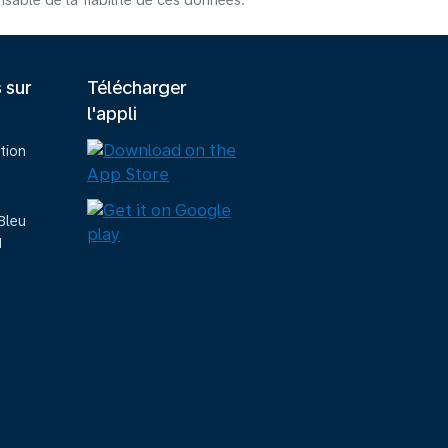
able de la fiabilité de ces données.
s sur
Télécharger
l'appli
tion
Bleu
M