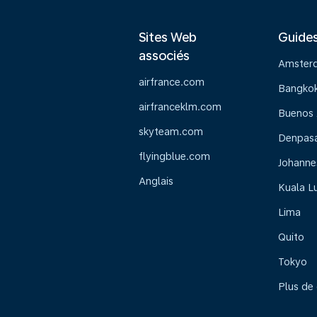
Sites Web
Guide
associés
Amster
airfrance.com
Bangko
airfranceklm.com
Buenos 
skyteam.com
Denpasar
flyingblue.com
Johanne
Anglais
Kuala L
Lima
Quito
Tokyo
Plus de