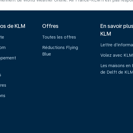
iennent de World Weather Online. Air France-KLM n'est pas respons
pos de KLM
Offres
En savoir plu
KLM
te
Toutes les offres
Lettre d'informa
oom
Réductions Flying
Blue
Volez avec KLM
ppement
Les maisons en 
de Delft de KL
s
ires
ons