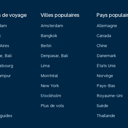
s de voyage
Villes populaires
Pays populai
dam
Amsterdam
Allemagne
k
Bangkok
Canada
Aires
Berlin
Chine
, Bali
Denpasar, Bali
Danemark
sbourg
Lima
États Unis
umpur
Montréal
Norvège
New York
Pays-Bas
Stockholm
Royaume-Uni
Plus de vols
Suède
 guides
Thaïlande