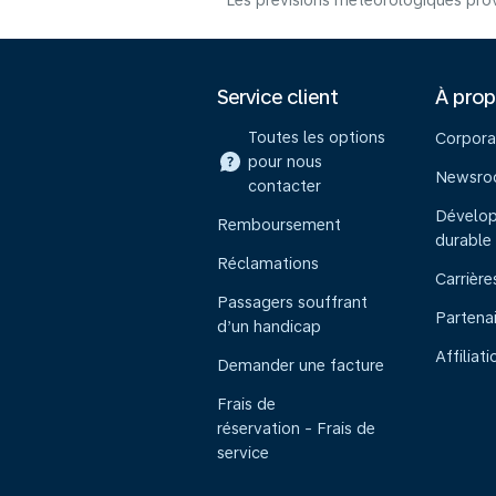
Les prévisions météorologiques prov
Service client
À pro
Toutes les options
Corpora
pour nous
Newsr
contacter
Dévelo
Remboursement
durable
Réclamations
Carrière
Passagers souffrant
Partena
d’un handicap
Affiliati
Demander une facture
Frais de
réservation - Frais de
service