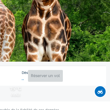
Dès
Réserver un vol
15°C
Août