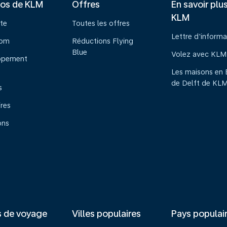
pos de KLM
Offres
En savoir plu
KLM
te
Toutes les offres
Lettre d'informa
oom
Réductions Flying
Blue
Volez avec KLM
ppement
Les maisons en 
de Delft de KL
s
ires
ons
s de voyage
Villes populaires
Pays populai