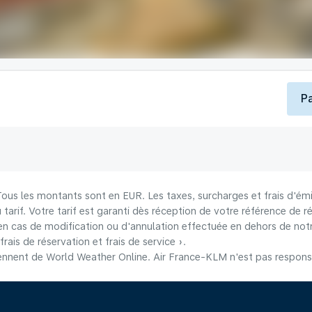
P
 Tous les montants sont en EUR. Les taxes, surcharges et frais d'émi
u tarif. Votre tarif est garanti dès réception de votre référence de r
n cas de modification ou d'annulation effectuée en dehors de notre
frais de réservation et frais de service ».
nnent de World Weather Online. Air France-KLM n'est pas responsab