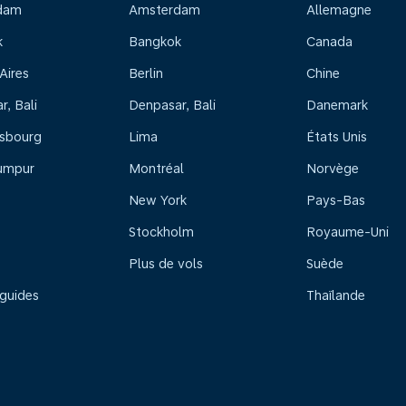
dam
Amsterdam
Allemagne
k
Bangkok
Canada
Aires
Berlin
Chine
, Bali
Denpasar, Bali
Danemark
sbourg
Lima
États Unis
umpur
Montréal
Norvège
New York
Pays-Bas
Stockholm
Royaume-Uni
Plus de vols
Suède
 guides
Thaïlande