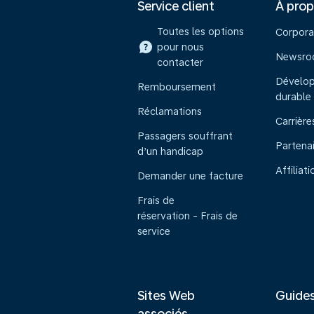
Service client
À pro
Toutes les options
Corpora
pour nous
Newsr
contacter
Dévelo
Remboursement
durable
Réclamations
Carrière
Passagers souffrant
Partena
d’un handicap
Affiliati
Demander une facture
Frais de
réservation - Frais de
service
Sites Web
Guide
associés