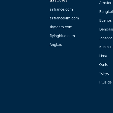
Amster
airfrance.com
Bangko
airfranceklm.com
Buenos 
skyteam.com
Denpasar
flyingblue.com
Johanne
Anglais
Kuala L
Lima
Quito
Tokyo
Plus de