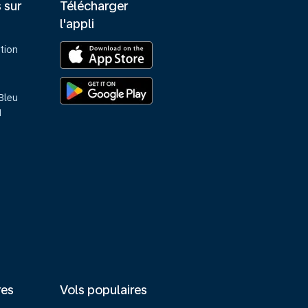
s sur
Télécharger
l'appli
tion
Bleu
M
res
Vols populaires