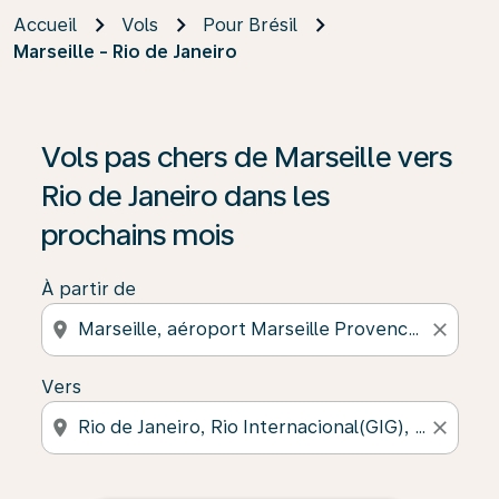
Accueil
Vols
Pour Brésil
Marseille - Rio de Janeiro
Vols pas chers de Marseille vers
Rio de Janeiro dans les
prochains mois
À partir de
location_on
close
Vers
location_on
close