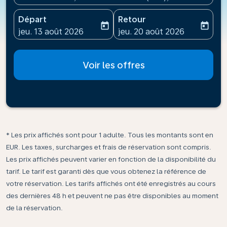
Départ
Retour
today
today
fc-booking-departure-date-aria-label
fc-booking-return-date-ari
jeu. 13 août 2026
jeu. 20 août 2026
Voir les offres
* Les prix affichés sont pour 1 adulte. Tous les montants sont en
EUR. Les taxes, surcharges et frais de réservation sont compris.
Les prix affichés peuvent varier en fonction de la disponibilité du
tarif. Le tarif est garanti dès que vous obtenez la référence de
votre réservation. Les tarifs affichés ont été enregistrés au cours
des dernières 48 h et peuvent ne pas être disponibles au moment
de la réservation.