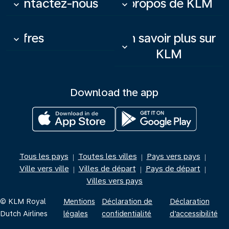
Contactez-nous
À propos de KLM
keyboard_arrow_down
keyboard_arrow_down
Offres
En savoir plus sur
keyboard_arrow_down
keyboard_arrow_down
KLM
Download the app
Tous les pays
Toutes les villes
Pays vers pays
|
|
|
Ville vers ville
Villes de départ
Pays de départ
|
|
|
Villes vers pays
© KLM Royal
Mentions
Déclaration de
Déclaration
Dutch Airlines
légales
confidentialité
d’accessibilité