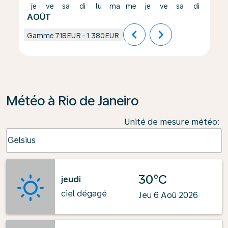
je
ve
sa
di
lu
ma
me
je
ve
sa
di
lu
AOÛT
chevron_left
chevron_right
Gamme
718EUR
-
1 380EUR
Météo à Rio de Janeiro
Unité de mesure météo
:
Weather unit option Celsius Selected
Celsius
keyboard_arrow_down
30°C
jeudi
ciel dégagé
Jeu 6 Aoû 2026