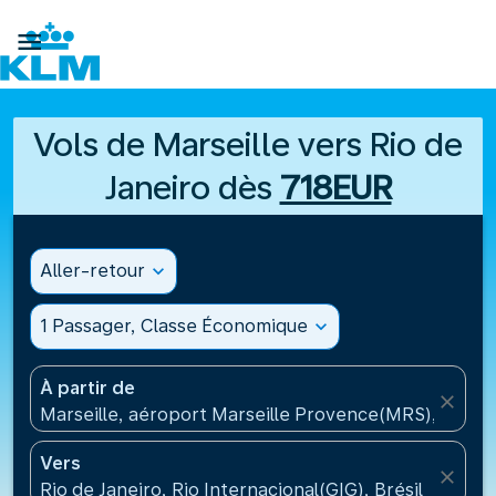

Vols de Marseille vers Rio de
Janeiro dès
718EUR
Aller-retour
expand_more
1 Passager, Classe Économique
expand_more
À partir de
close
Marseille, aéroport Marseille Provence(MRS), Franc
Vers
close
Rio de Janeiro, Rio Internacional(GIG), Brésil