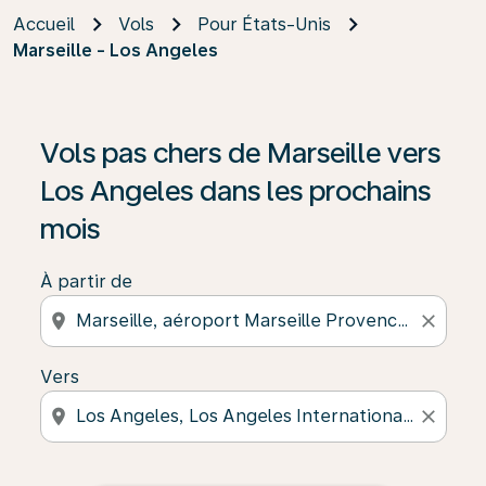
Accueil
Vols
Pour États-Unis
Marseille - Los Angeles
Vols pas chers de Marseille vers
Los Angeles dans les prochains
mois
À partir de
location_on
close
Vers
location_on
close