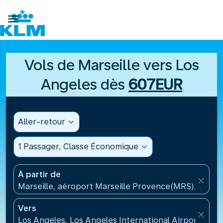

Vols de Marseille vers Los
Angeles dès
607EUR
Aller-retour
expand_more
1 Passager, Classe Économique
expand_more
À partir de
close
Marseille, aéroport Marseille Provence(MRS), Franc
Vers
close
Los Angeles, Los Angeles International Airport(LAX)