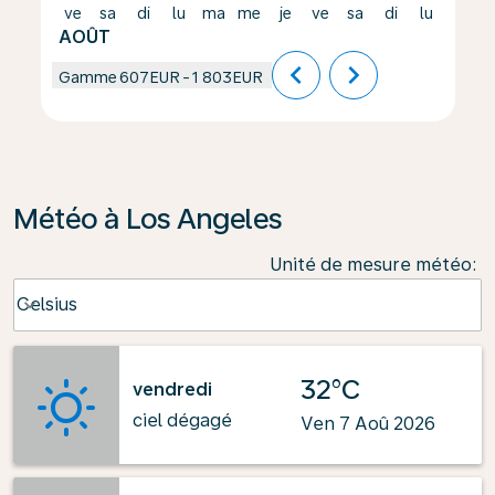
ve
sa
di
lu
ma
me
je
ve
sa
di
lu
ma
AOÛT
chevron_left
chevron_right
Gamme
607EUR
-
1 803EUR
Météo à Los Angeles
Unité de mesure météo
:
Weather unit option Celsius Selected
Celsius
keyboard_arrow_down
32°C
vendredi
ciel dégagé
Ven 7 Aoû 2026