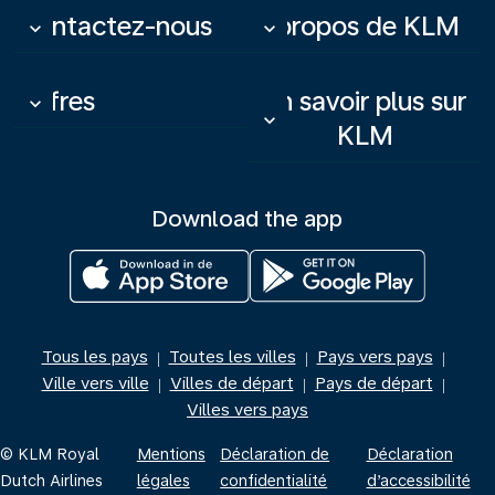
Contactez-nous
À propos de KLM
keyboard_arrow_down
keyboard_arrow_down
Offres
En savoir plus sur
keyboard_arrow_down
keyboard_arrow_down
KLM
Download the app
Tous les pays
Toutes les villes
Pays vers pays
|
|
|
Ville vers ville
Villes de départ
Pays de départ
|
|
|
Villes vers pays
© KLM Royal
Mentions
Déclaration de
Déclaration
Dutch Airlines
légales
confidentialité
d’accessibilité