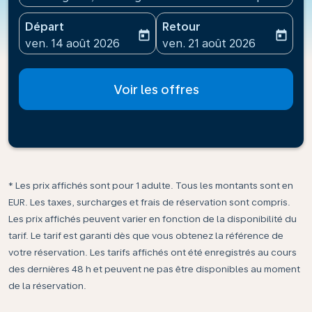
Départ
Retour
today
today
fc-booking-departure-date-aria-label
fc-booking-return-date-ari
ven. 14 août 2026
ven. 21 août 2026
Voir les offres
* Les prix affichés sont pour 1 adulte. Tous les montants sont en
EUR. Les taxes, surcharges et frais de réservation sont compris.
Les prix affichés peuvent varier en fonction de la disponibilité du
tarif. Le tarif est garanti dès que vous obtenez la référence de
votre réservation. Les tarifs affichés ont été enregistrés au cours
des dernières 48 h et peuvent ne pas être disponibles au moment
de la réservation.