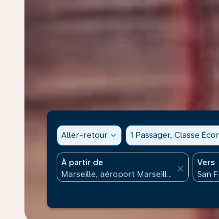
Aller-retour
expand_more
1 Passager, Classe Éc
À partir de
Vers
close