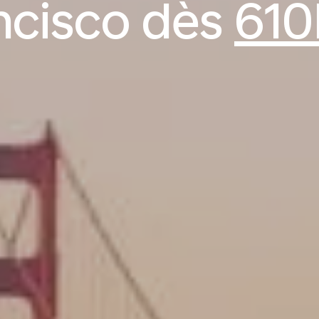
ncisco dès
610