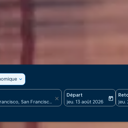
onomique
expand_more
Départ
Ret
close
today
fc-booking-departure-date
fc-b
jeu. 13 août 2026
jeu.