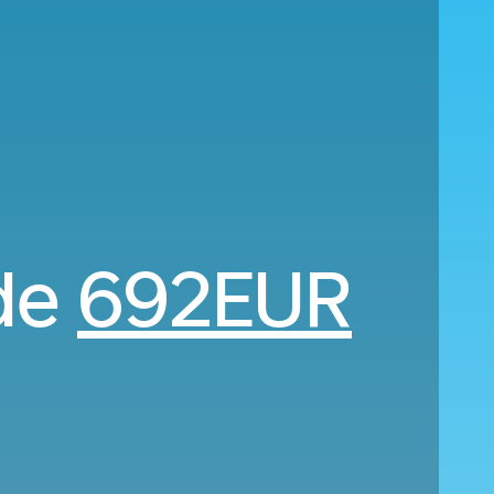
 de
692EUR