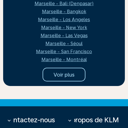
Marseille - Bali (Denpasar)
Marseille - Bangkok
Marseille - Los Angeles
Marseille - New York
Marseille - Las Vegas
Marseille - Séoul
Marseille - San Francisco
Marseille - Montréal
Voir plus
Contactez-nous
À propos de KLM
keyboard_arrow_down
keyboard_arrow_down