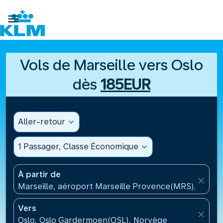

Vols de Marseille vers Oslo
dès
185EUR
Aller-retour
expand_more
1 Passager, Classe Économique
expand_more
À partir de
close
Marseille, aéroport Marseille Provence(MRS), Franc
Vers
close
Oslo, Oslo Gardermoen(OSL), Norvège