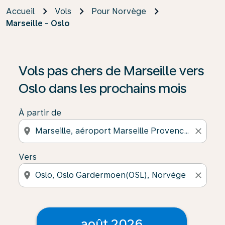
Accueil
Vols
Pour Norvège
Marseille - Oslo
Vols pas chers de Marseille vers
Oslo dans les prochains mois
À partir de
location_on
close
Vers
location_on
close
août 2026