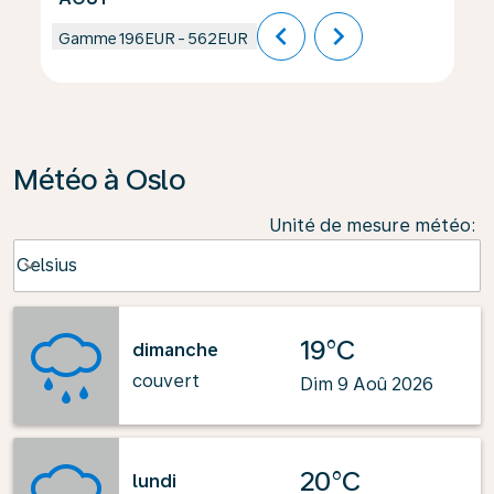
chevron_left
chevron_right
Gamme
196EUR
-
562EUR
Météo à Oslo
Unité de mesure météo
:
Weather unit option Celsius Selected
Celsius
keyboard_arrow_down
19°C
dimanche
couvert
Dim 9 Aoû 2026
20°C
lundi