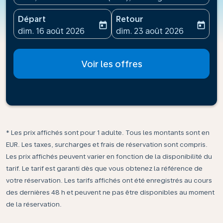
Départ
Retour
today
today
fc-booking-departure-date-aria-label
fc-booking-return-date-ari
dim. 16 août 2026
dim. 23 août 2026
Voir les offres
* Les prix affichés sont pour 1 adulte. Tous les montants sont en
EUR. Les taxes, surcharges et frais de réservation sont compris.
Les prix affichés peuvent varier en fonction de la disponibilité du
tarif. Le tarif est garanti dès que vous obtenez la référence de
votre réservation. Les tarifs affichés ont été enregistrés au cours
des dernières 48 h et peuvent ne pas être disponibles au moment
de la réservation.