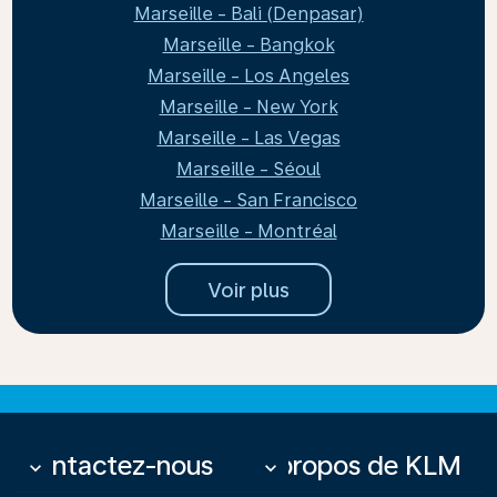
Marseille - Bali (Denpasar)
Marseille - Bangkok
Marseille - Los Angeles
Marseille - New York
Marseille - Las Vegas
Marseille - Séoul
Marseille - San Francisco
Marseille - Montréal
Voir plus
Contactez-nous
À propos de KLM
keyboard_arrow_down
keyboard_arrow_down