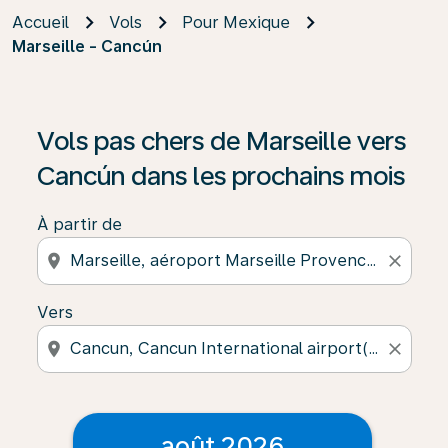
Accueil
Vols
Pour Mexique
Marseille - Cancún
Vols pas chers de Marseille vers
Cancún dans les prochains mois
À partir de
location_on
close
Vers
location_on
close
août 2026