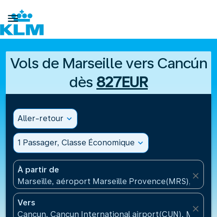

Vols de Marseille vers Cancún
dès
827EUR
Aller-retour
expand_more
1 Passager, Classe Économique
expand_more
À partir de
close
Marseille, aéroport Marseille Provence(MRS), Franc
Vers
close
Cancun, Cancun International airport(CUN), Mexiqu