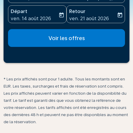
Départ
Retour
today
today
fc-booking-departure-date-aria-label
fc-booking-return-date-ari
ven. 14 août 2026
ven. 21 août 2026
Voir les offres
* Les prix affichés sont pour 1 adulte. Tous les montants sont en
EUR. Les taxes, surcharges et frais de réservation sont compris.
Les prix affichés peuvent varier en fonction de la disponibilité du
tarif. Le tarif est garanti dès que vous obtenez la référence de
votre réservation. Les tarifs affichés ont été enregistrés au cours
des dernières 48 h et peuvent ne pas être disponibles au moment
de la réservation.