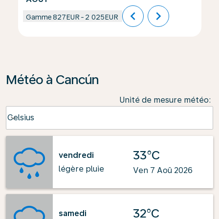
chevron_left
chevron_right
Gamme
827EUR
-
2 025EUR
Météo à Cancún
Unité de mesure météo
:
Weather unit option Celsius Selected
Celsius
keyboard_arrow_down
33°C
vendredi
légère pluie
Ven 7 Aoû 2026
32°C
samedi