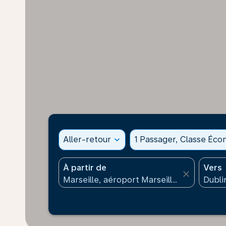
Aller-retour
expand_more
1 Passager, Classe Éc
À partir de
Vers
close