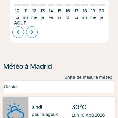
10
11
12
13
14
15
16
17
18
19
20
21
lu
ma
me
je
ve
sa
di
lu
ma
me
je
ve
AOÛT
chevron_left
chevron_right
Météo à Madrid
Unité de mesure météo
:
Weather unit option Celsius Selected
Celsius
keyboard_arrow_down
30°C
lundi
peu nuageux
Lun 10 Aoû 2026