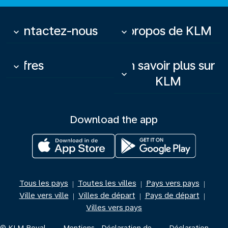
Contactez-nous
À propos de KLM
keyboard_arrow_down
keyboard_arrow_down
Offres
En savoir plus sur
keyboard_arrow_down
keyboard_arrow_down
KLM
Download the app
Tous les pays
Toutes les villes
Pays vers pays
|
|
|
Ville vers ville
Villes de départ
Pays de départ
|
|
|
Villes vers pays