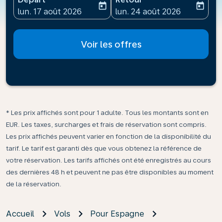
today
today
fc-booking-departure-date-aria-label
fc-booking-return-date-ari
lun. 17 août 2026
lun. 24 août 2026
Voir les offres
* Les prix affichés sont pour 1 adulte. Tous les montants sont en
EUR. Les taxes, surcharges et frais de réservation sont compris.
Les prix affichés peuvent varier en fonction de la disponibilité du
tarif. Le tarif est garanti dès que vous obtenez la référence de
votre réservation. Les tarifs affichés ont été enregistrés au cours
des dernières 48 h et peuvent ne pas être disponibles au moment
de la réservation.
Accueil
Vols
Pour Espagne