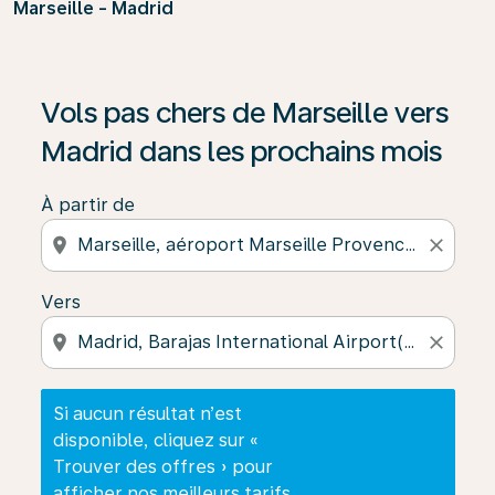
Marseille - Madrid
Si aucun résultat n’est disponible, cliquez sur « Trouver
Vols pas chers de Marseille vers
Madrid dans les prochains mois
À partir de
location_on
close
Vers
location_on
close
Si aucun résultat n’est
disponible, cliquez sur «
Trouver des offres » pour
afficher nos meilleurs tarifs