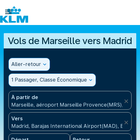

Vols de Marseille vers Madrid
Aller-retour
expand_more
1 Passager, Classe Économique
expand_more
À partir de
close
Marseille, aéroport Marseille Provence(MRS), Franc
Vers
close
Madrid, Barajas International Airport(MAD), Espagn
Départ
Retour