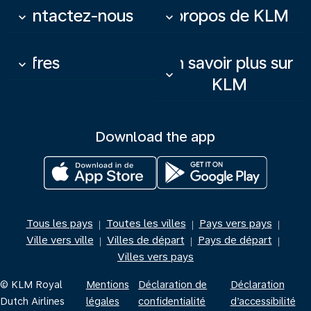
Contactez-nous
À propos de KLM
keyboard_arrow_down
keyboard_arrow_down
Offres
En savoir plus sur
keyboard_arrow_down
keyboard_arrow_down
KLM
Download the app
Tous les pays
Toutes les villes
Pays vers pays
|
|
|
Ville vers ville
Villes de départ
Pays de départ
|
|
|
Villes vers pays
© KLM Royal
Mentions
Déclaration de
Déclaration
Dutch Airlines
légales
confidentialité
d’accessibilité