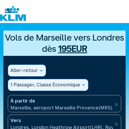

Vols de Marseille vers Londres
dès
195EUR
Aller-retour
expand_more
1 Passager, Classe Économique
expand_more
À partir de
close
Marseille, aéroport Marseille Provence(MRS), Franc
Vers
close
Londres, London Heathrow Airport(LHR), Royaume-