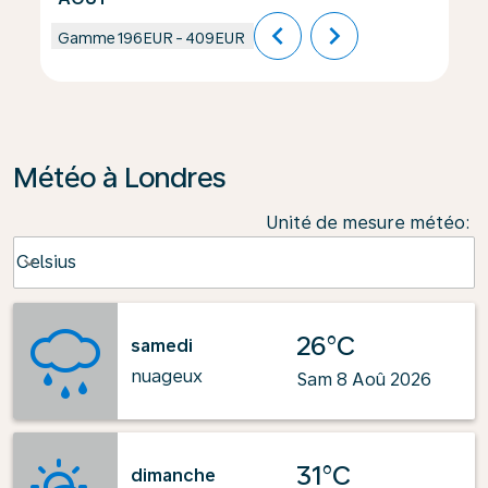
chevron_left
chevron_right
Gamme
196EUR
-
409EUR
Météo à Londres
Unité de mesure météo
:
Weather unit option Celsius Selected
Celsius
keyboard_arrow_down
26°C
samedi
nuageux
Sam 8 Aoû 2026
31°C
dimanche