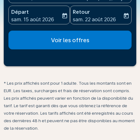
Départ
Retour
today
today
fc-booking-departure-date-aria-label
fc-booking-return-date-ari
sam. 15 août 2026
sam. 22 août 2026
Voir les offres
* Les prix affichés sont pour 1 adulte. Tous les montants sont en
EUR. Les taxes, surcharges et frais de réservation sont compris.
Les prix affichés peuvent varier en fonction de la disponibilité du
tarif. Le tarif est garanti dès que vous obtenez la référence de
votre réservation. Les tarifs affichés ont été enregistrés au cours
des dernières 48 h et peuvent ne pas être disponibles au moment
de la réservation.