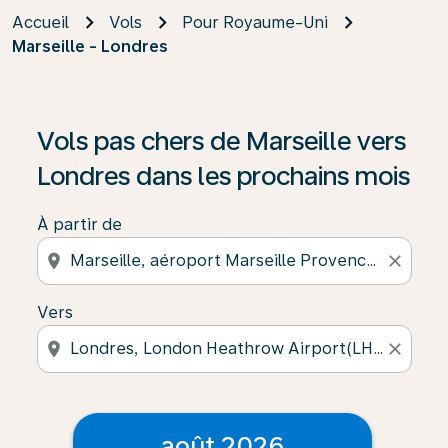
Accueil
Vols
Pour Royaume-Uni
Marseille - Londres
Vols pas chers de Marseille vers
Londres dans les prochains mois
À partir de
location_on
close
Vers
location_on
close
août 2026