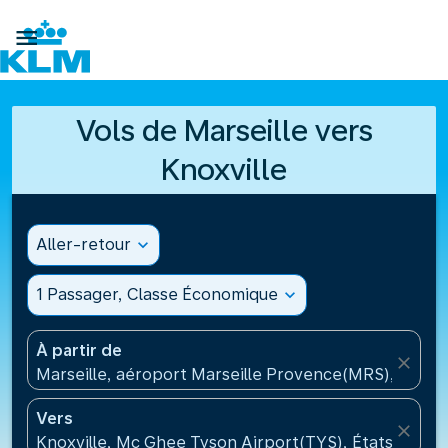

Vols de Marseille vers
Knoxville
Aller-retour
expand_more
1 Passager, Classe Économique
expand_more
À partir de
close
Marseille, aéroport Marseille Provence(MRS), Franc
Vers
close
Knoxville, Mc Ghee Tyson Airport(TYS), États-Unis