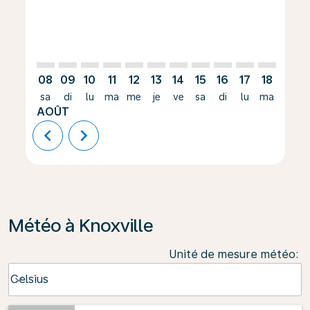
08
09
10
11
12
13
14
15
16
17
18
19
sa
di
lu
ma
me
je
ve
sa
di
lu
ma
me
AOÛT
chevron_left
chevron_right
Météo à Knoxville
Unité de mesure météo
:
Weather unit option Celsius Selected
Celsius
keyboard_arrow_down