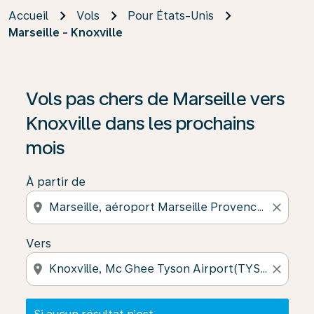
Accueil
Vols
Pour États-Unis
Marseille - Knoxville
Si aucun résultat n’est disponible, cliquez sur « Trouver
Vols pas chers de Marseille vers
Knoxville dans les prochains
mois
À partir de
location_on
close
Vers
location_on
close