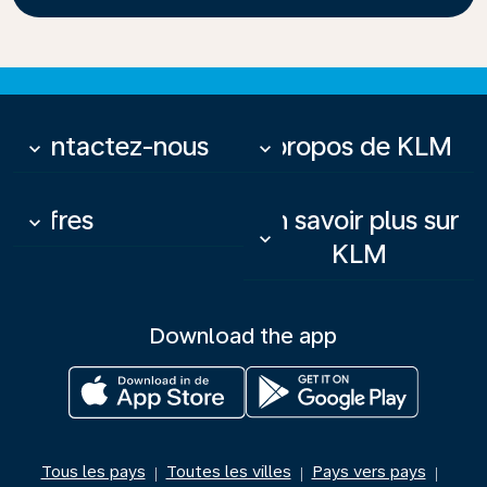
Contactez-nous
À propos de KLM
keyboard_arrow_down
keyboard_arrow_down
Offres
En savoir plus sur
keyboard_arrow_down
keyboard_arrow_down
KLM
Download the app
Tous les pays
Toutes les villes
Pays vers pays
|
|
|