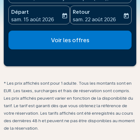
Départ
Retour
today
today
fc-booking-departure-date-aria-label
fc-booking-return-date-ari
sam. 15 août 2026
sam. 22 août 2026
Voir les offres
* Les prix affichés sont pour 1 adulte. Tous les montants sont en
EUR. Les taxes, surcharges et frais de réservation sont compris.
Les prix affichés peuvent varier en fonction de la disponibilité du
tarif. Le tarif est garanti dès que vous obtenez la référence de
votre réservation. Les tarifs affichés ont été enregistrés au cours
des dernières 48 h et peuvent ne pas être disponibles au moment
de la réservation.