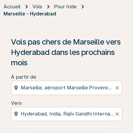
Accueil
Vols
Pour Inde
Marseille - Hyderabad
Vols pas chers de Marseille vers
Hyderabad dans les prochains
mois
À partir de
location_on
close
Vers
location_on
close