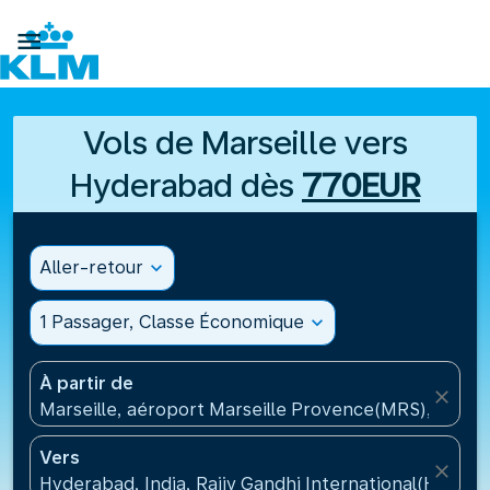

Vols de Marseille vers
Hyderabad dès
770EUR
Aller-retour
expand_more
1 Passager, Classe Économique
expand_more
À partir de
close
Marseille, aéroport Marseille Provence(MRS), Franc
Vers
close
Hyderabad, India, Rajiv Gandhi International(HYD), 