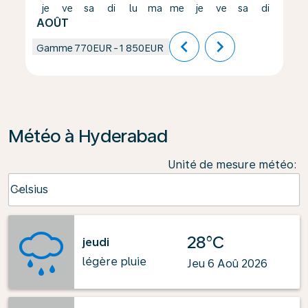
je
ve
sa
di
lu
ma
me
je
ve
sa
di
lu
AOÛT
chevron_left
chevron_right
Gamme
770EUR
-
1 850EUR
Météo à Hyderabad
Unité de mesure météo
:
Weather unit option Celsius Selected
Celsius
keyboard_arrow_down
28°C
jeudi
légère pluie
Jeu 6 Aoû 2026