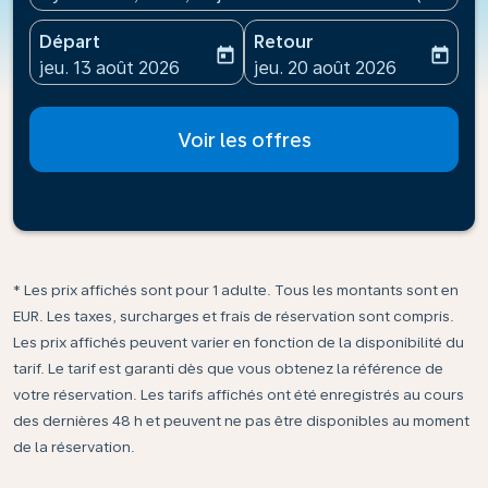
Départ
Retour
today
today
fc-booking-departure-date-aria-label
fc-booking-return-date-ari
jeu. 13 août 2026
jeu. 20 août 2026
Voir les offres
* Les prix affichés sont pour 1 adulte. Tous les montants sont en
EUR. Les taxes, surcharges et frais de réservation sont compris.
Les prix affichés peuvent varier en fonction de la disponibilité du
tarif. Le tarif est garanti dès que vous obtenez la référence de
votre réservation. Les tarifs affichés ont été enregistrés au cours
des dernières 48 h et peuvent ne pas être disponibles au moment
de la réservation.