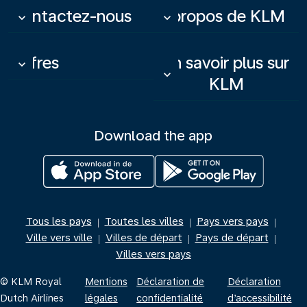
Contactez-nous
À propos de KLM
keyboard_arrow_down
keyboard_arrow_down
Offres
En savoir plus sur
keyboard_arrow_down
keyboard_arrow_down
KLM
Download the app
Tous les pays
Toutes les villes
Pays vers pays
|
|
|
Ville vers ville
Villes de départ
Pays de départ
|
|
|
Villes vers pays
© KLM Royal
Mentions
Déclaration de
Déclaration
Dutch Airlines
légales
confidentialité
d’accessibilité