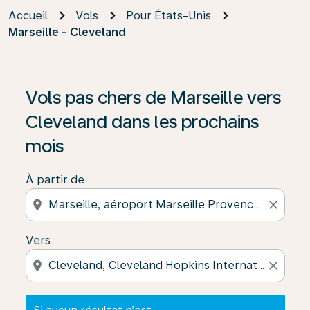
Accueil
Vols
Pour États-Unis
Marseille - Cleveland
Si aucun résultat n’est disponible, cliquez sur « Trouver
Vols pas chers de Marseille vers
Cleveland dans les prochains
mois
À partir de
location_on
close
Vers
location_on
close