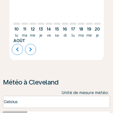
10
11
12
13
14
15
16
17
18
19
20
21
lu
ma
me
je
ve
sa
di
lu
ma
me
je
ve
AOÛT
chevron_left
chevron_right
Météo à Cleveland
Unité de mesure météo
:
Weather unit option Celsius Selected
Celsius
keyboard_arrow_down