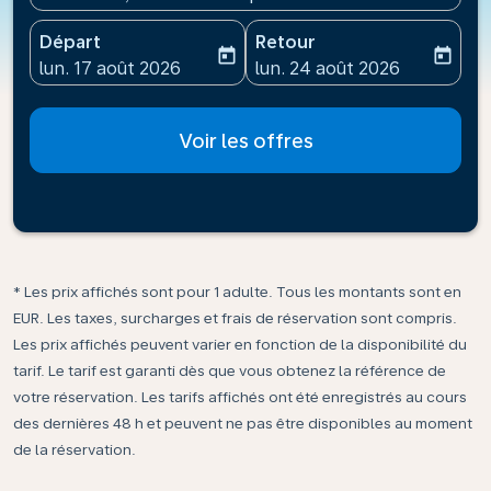
Départ
Retour
today
today
fc-booking-departure-date-aria-label
fc-booking-return-date-ari
lun. 17 août 2026
lun. 24 août 2026
Voir les offres
* Les prix affichés sont pour 1 adulte. Tous les montants sont en
EUR. Les taxes, surcharges et frais de réservation sont compris.
Les prix affichés peuvent varier en fonction de la disponibilité du
tarif. Le tarif est garanti dès que vous obtenez la référence de
votre réservation. Les tarifs affichés ont été enregistrés au cours
des dernières 48 h et peuvent ne pas être disponibles au moment
de la réservation.