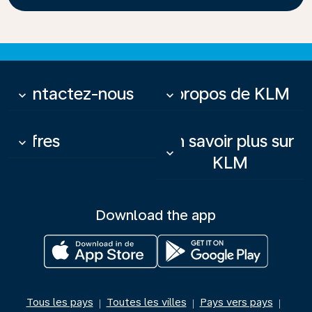
Contactez-nous
À propos de KLM
keyboard_arrow_down
keyboard_arrow_down
Offres
En savoir plus sur
keyboard_arrow_down
keyboard_arrow_down
KLM
Download the app
Tous les pays
Toutes les villes
Pays vers pays
|
|
|