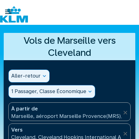

Vols de Marseille vers
Cleveland
Aller-retour
expand_more
1 Passager, Classe Économique
expand_more
À partir de
close
Marseille, aéroport Marseille Provence(MRS), Franc
Vers
close
Cleveland, Cleveland Hopkins International Airport(