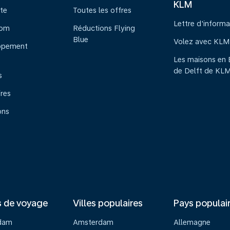
KLM
te
Toutes les offres
Lettre d'informa
oom
Réductions Flying
Blue
Volez avec KLM
ppement
Les maisons en 
de Delft de KL
s
ires
ons
s de voyage
Villes populaires
Pays populai
dam
Amsterdam
Allemagne