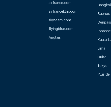
airfrance.com
Bangko
airfranceklm.com
Buenos 
skyteam.com
Denpasar
flyingblue.com
Johanne
Anglais
Kuala L
Lima
Quito
Tokyo
Plus de