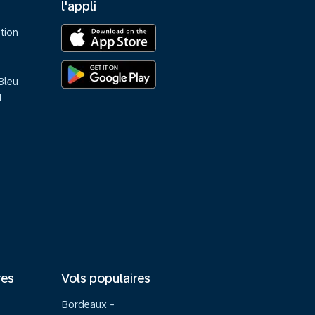
l'appli
tion
Bleu
M
res
Vols populaires
Bordeaux -