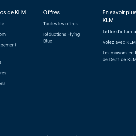
pos de KLM
Offres
En savoir plu
KLM
te
Toutes les offres
Lettre d'informa
oom
Réductions Flying
Blue
Volez avec KLM
ppement
Les maisons en 
de Delft de KL
s
ires
ons