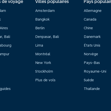
s de voyage
Villes populaires
Pays populai
dam
Amsterdam
Allemagne
k
Bangkok
Canada
Aires
Berlin
Chine
, Bali
Denpasar, Bali
Danemark
sbourg
Lima
États Unis
umpur
Montréal
Norvège
New York
Pays-Bas
Stockholm
Royaume-Uni
Plus de vols
Suède
 guides
Thaïlande