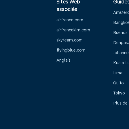
Sites Web
Guide
associés
Amster
airfrance.com
Bangko
airfranceklm.com
Buenos 
skyteam.com
Denpasar
flyingblue.com
Johanne
Anglais
Kuala L
Lima
Quito
Tokyo
Plus de