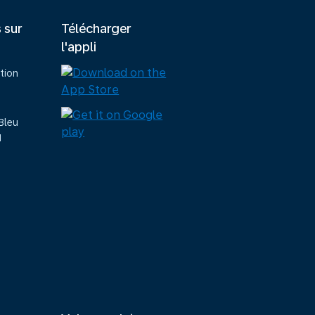
s sur
Télécharger
l'appli
tion
Bleu
M