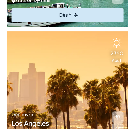
Etats Unis
11h15
Dès *
23°C
Août
Découvrir
Los Angeles