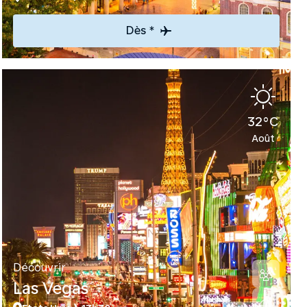
Dès *
32°C
Août
Découvrir
Las Vegas