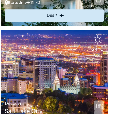
Etats Unis
11h42
Dès *
24°C
Août
Découvrir
Salt Lake City