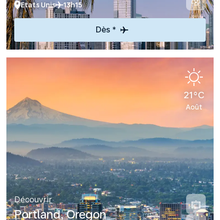
Etats Unis
13h15
Dès *
21°C
Août
Découvrir
Portland, Oregon