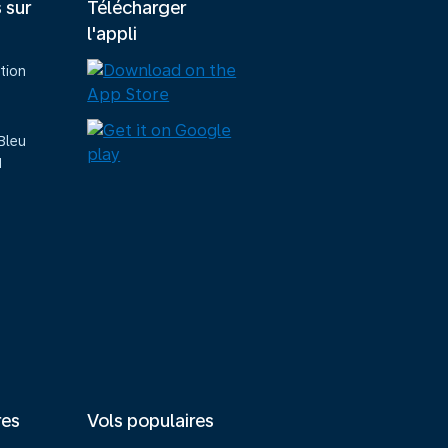
s sur
Télécharger
l'appli
tion
Bleu
M
res
Vols populaires