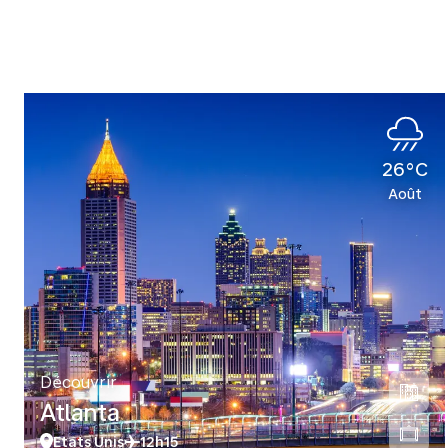
26°C
Août
Découvrir
Atlanta
Etats Unis
12h15