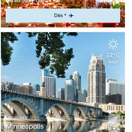
Etats Unis
13h30
Dès *
22°C
Août
Découvrir
Minneapolis