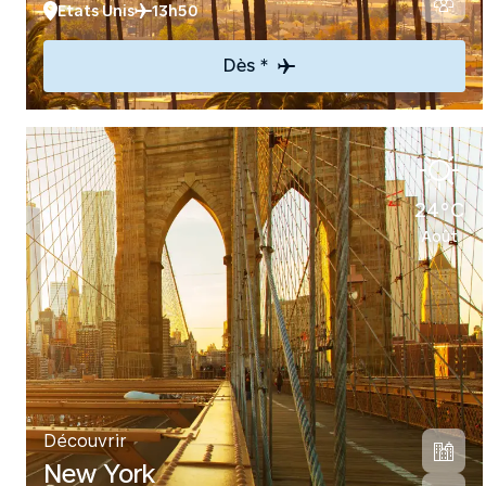
Etats Unis
13h50
Dès *
24°C
Août
Découvrir
New York