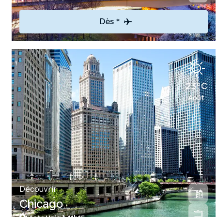
Dès *
23°C
Août
Découvrir
Chicago