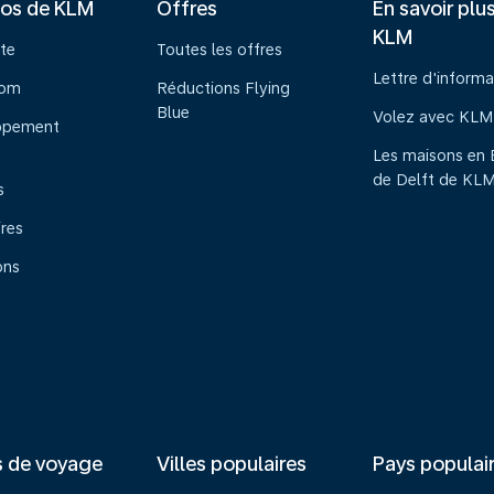
pos de KLM
Offres
En savoir plu
KLM
te
Toutes les offres
Lettre d'informa
oom
Réductions Flying
Blue
Volez avec KLM
ppement
Les maisons en 
de Delft de KL
s
ires
ons
s de voyage
Villes populaires
Pays populai