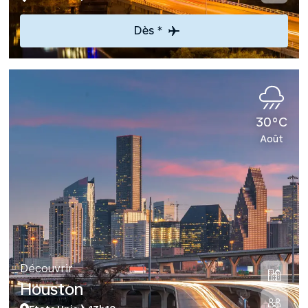
Dès *
30°C
Août
Découvrir
Houston