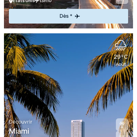
Etats Unis
13h10
Dès *
29°C
Août
Découvrir
Miami