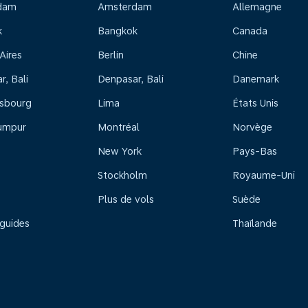
dam
Amsterdam
Allemagne
k
Bangkok
Canada
Aires
Berlin
Chine
, Bali
Denpasar, Bali
Danemark
sbourg
Lima
États Unis
umpur
Montréal
Norvège
New York
Pays-Bas
Stockholm
Royaume-Uni
Plus de vols
Suède
 guides
Thaïlande