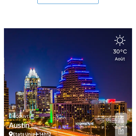
30°C
Août
Découvrir
Austin
Etats Unis
14h12