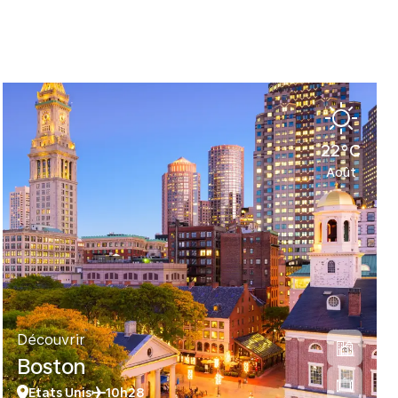
22°C
Août
Découvrir
Boston
Etats Unis
10h28