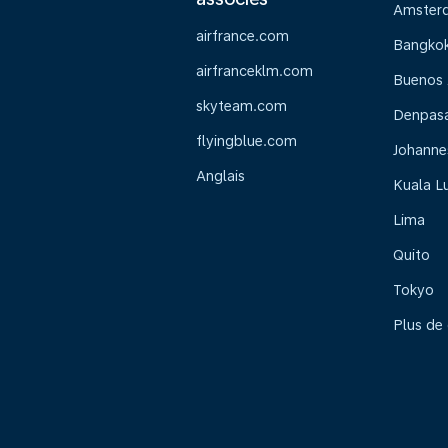
Amster
airfrance.com
Bangko
airfranceklm.com
Buenos 
skyteam.com
Denpasar
flyingblue.com
Johanne
Anglais
Kuala L
Lima
Quito
Tokyo
Plus de