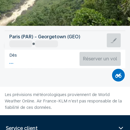
Guyane
Paris (PAR) - Georgetown (GEO)
Georgetown
Dès
26°C
Guyane
Réserver un vol
Durée du vol
Août
Les prévisions météorologiques proviennent de World
Weather Online. Air France-KLM n'est pas responsable de la
fiabilité de ces données.
Service client