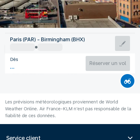
Royaume Uni
Paris (PAR) - Birmingham (BHX)
Birmingham
Dès
17°C
Royaume Uni
Réserver un vol
Durée du vol
Août
Les prévisions météorologiques proviennent de World
Weather Online. Air France-KLM n'est pas responsable de la
fiabilité de ces données.
Service client