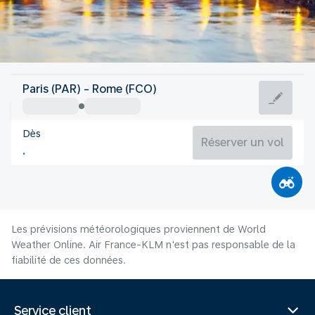
Italie
Paris (PAR) - Rome (FCO)
Rome
Dès
27°C
Italie
Réserver un vol
Durée du vol
Août
Les prévisions météorologiques proviennent de World
Weather Online. Air France-KLM n'est pas responsable de la
fiabilité de ces données.
Service client