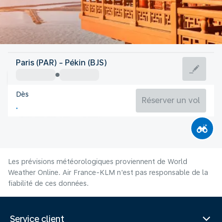
Chine
Paris (PAR) - Pékin (BJS)
Pékin
Dès
25°C
Chine
Réserver un vol
Durée du vol
Août
Les prévisions météorologiques proviennent de World
Weather Online. Air France-KLM n'est pas responsable de la
fiabilité de ces données.
Service client