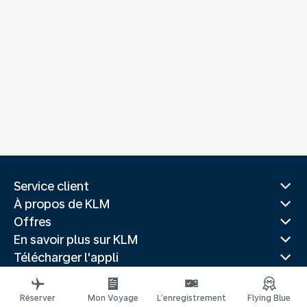
Service client
À propos de KLM
Offres
En savoir plus sur KLM
Télécharger l'appli
Sites Web associés
Guides de voyage
Réserver
Mon Voyage
L’enregistrement
Flying Blue