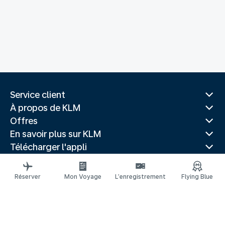
Service client
À propos de KLM
Offres
En savoir plus sur KLM
Télécharger l'appli
Sites Web associés
Guides de voyage
Réserver
Mon Voyage
L’enregistrement
Flying Blue
Villes populaires
Pays populaires
Vols populaires