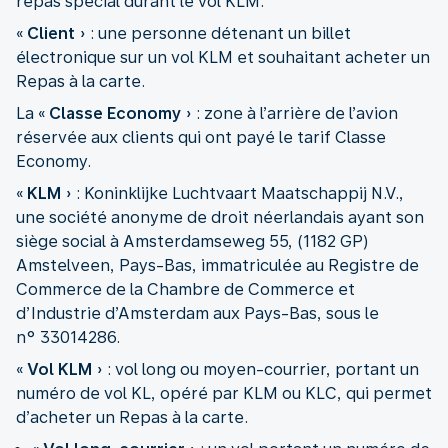
repas spécial durant le vol KLM.
«
Client
» : une personne détenant un billet
électronique sur un vol KLM et souhaitant acheter un
Repas à la carte.
La «
Classe Economy
» : zone à l’arrière de l’avion
réservée aux clients qui ont payé le tarif Classe
Economy.
«
KLM
» : Koninklijke Luchtvaart Maatschappij N.V.,
une société anonyme de droit néerlandais ayant son
siège social à Amsterdamseweg 55, (1182 GP)
Amstelveen, Pays-Bas, immatriculée au Registre de
Commerce de la Chambre de Commerce et
d’Industrie d’Amsterdam aux Pays-Bas, sous le
n° 33014286.
«
Vol KLM
» : vol long ou moyen-courrier, portant un
numéro de vol KL, opéré par KLM ou KLC, qui permet
d’acheter un Repas à la carte.