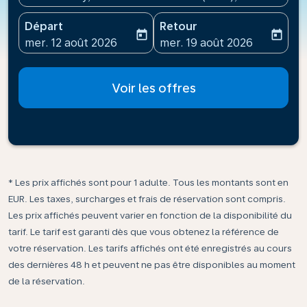
Départ
Retour
today
today
fc-booking-departure-date-aria-label
fc-booking-return-date-ari
mer. 12 août 2026
mer. 19 août 2026
Voir les offres
* Les prix affichés sont pour 1 adulte. Tous les montants sont en
EUR. Les taxes, surcharges et frais de réservation sont compris.
Les prix affichés peuvent varier en fonction de la disponibilité du
tarif. Le tarif est garanti dès que vous obtenez la référence de
votre réservation. Les tarifs affichés ont été enregistrés au cours
des dernières 48 h et peuvent ne pas être disponibles au moment
de la réservation.