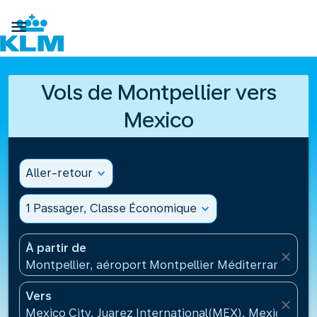

Vols de Montpellier vers
Mexico
Aller-retour
expand_more
1 Passager, Classe Économique
expand_more
À partir de
close
Montpellier, aéroport Montpellier Méditerranée(MP
Vers
close
Mexico City, Juarez International(MEX), Mexique