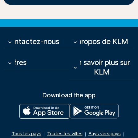
Contactez-nous
À propos de KLM
keyboard_arrow_down
keyboard_arrow_down
Offres
En savoir plus sur
keyboard_arrow_down
keyboard_arrow_down
KLM
Download the app
Tous les pays
Toutes les villes
Pays vers pays
|
|
|