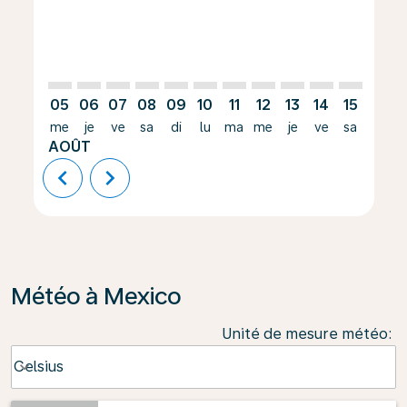
05
06
07
08
09
10
11
12
13
14
15
16
me
je
ve
sa
di
lu
ma
me
je
ve
sa
di
AOÛT
chevron_left
chevron_right
Météo à Mexico
Unité de mesure météo
:
Weather unit option Celsius Selected
Celsius
keyboard_arrow_down