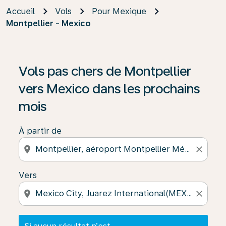
Accueil
Vols
Pour Mexique
Montpellier - Mexico
Si aucun résultat n’est disponible, cliquez sur « Trouver
Vols pas chers de Montpellier
vers Mexico dans les prochains
mois
À partir de
location_on
close
Vers
location_on
close