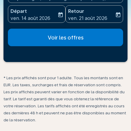
Départ
Retour
today
today
fc-booking-departure-date-aria-label
fc-booking-return-date-ari
ven. 14 août 2026
ven. 21 août 2026
Voir les offres
* Les prix affichés sont pour 1 adulte. Tous les montants sont en
EUR. Les taxes, surcharges et frais de réservation sont compris.
Les prix affichés peuvent varier en fonction de la disponibilité du
tarif. Le tarif est garanti dès que vous obtenez la référence de
votre réservation. Les tarifs affichés ont été enregistrés au cours
des dernières 48 h et peuvent ne pas être disponibles au moment
de la réservation.