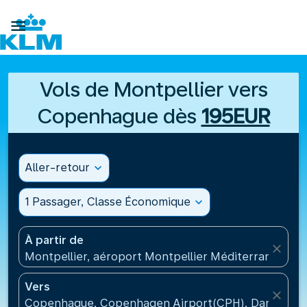

Vols de Montpellier vers
Copenhague dès
195EUR
Aller-retour
expand_more
1 Passager, Classe Économique
expand_more
À partir de
close
Montpellier, aéroport Montpellier Méditerranée(MP
Vers
close
Copenhague, Copenhagen Airport(CPH), Danemark