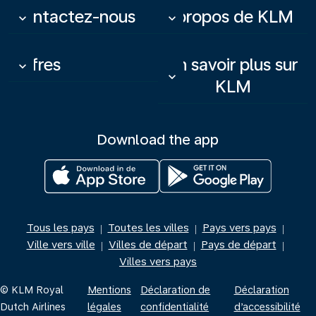
Contactez-nous
À propos de KLM
keyboard_arrow_down
keyboard_arrow_down
Offres
En savoir plus sur
keyboard_arrow_down
keyboard_arrow_down
KLM
Download the app
Tous les pays
Toutes les villes
Pays vers pays
|
|
|
Ville vers ville
Villes de départ
Pays de départ
|
|
|
Villes vers pays
© KLM Royal
Mentions
Déclaration de
Déclaration
Dutch Airlines
légales
confidentialité
d’accessibilité