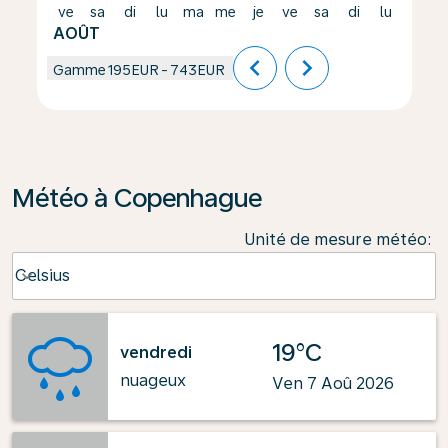
ve
sa
di
lu
ma
me
je
ve
sa
di
lu
ma
AOÛT
chevron_left
chevron_right
Gamme
195EUR
-
743EUR
Météo à Copenhague
Unité de mesure météo
:
Weather unit option Celsius Selected
Celsius
keyboard_arrow_down
19°C
vendredi
nuageux
Ven 7 Aoû 2026