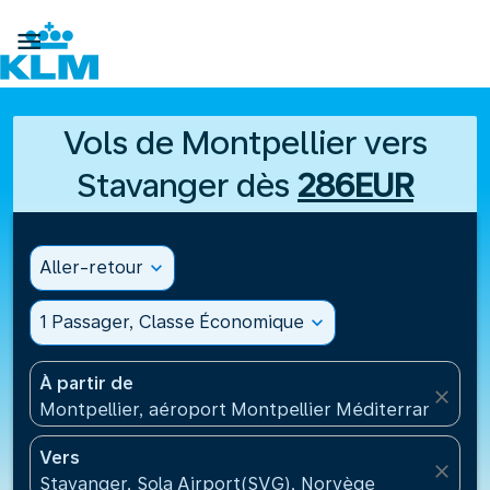

Vols de Montpellier vers
Stavanger dès
286EUR
Aller-retour
expand_more
1 Passager, Classe Économique
expand_more
À partir de
close
Montpellier, aéroport Montpellier Méditerranée(MP
Vers
close
Stavanger, Sola Airport(SVG), Norvège