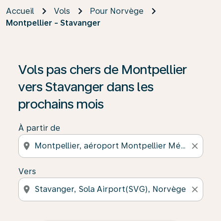
Accueil
Vols
Pour Norvège
Montpellier - Stavanger
Vols pas chers de Montpellier
vers Stavanger dans les
prochains mois
À partir de
location_on
close
Vers
location_on
close