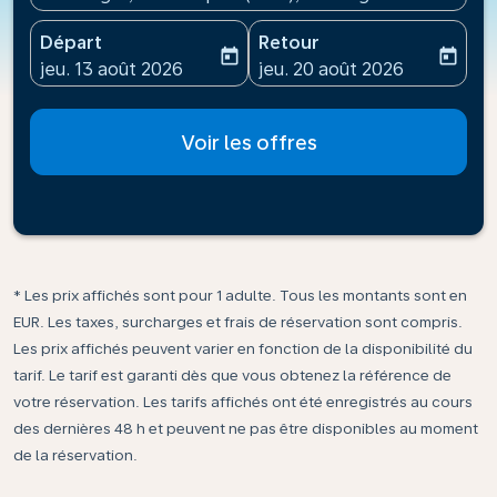
Départ
Retour
today
today
fc-booking-departure-date-aria-label
fc-booking-return-date-ari
jeu. 13 août 2026
jeu. 20 août 2026
Voir les offres
* Les prix affichés sont pour 1 adulte. Tous les montants sont en
EUR. Les taxes, surcharges et frais de réservation sont compris.
Les prix affichés peuvent varier en fonction de la disponibilité du
tarif. Le tarif est garanti dès que vous obtenez la référence de
votre réservation. Les tarifs affichés ont été enregistrés au cours
des dernières 48 h et peuvent ne pas être disponibles au moment
de la réservation.