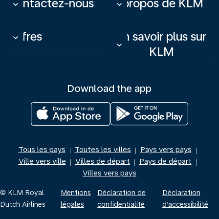
Contactez-nous
À propos de KLM
keyboard_arrow_down
keyboard_arrow_down
Offres
En savoir plus sur
keyboard_arrow_down
keyboard_arrow_down
KLM
Download the app
Tous les pays
Toutes les villes
Pays vers pays
|
|
|
Ville vers ville
Villes de départ
Pays de départ
|
|
|
Villes vers pays
© KLM Royal
Mentions
Déclaration de
Déclaration
Dutch Airlines
légales
confidentialité
d’accessibilité