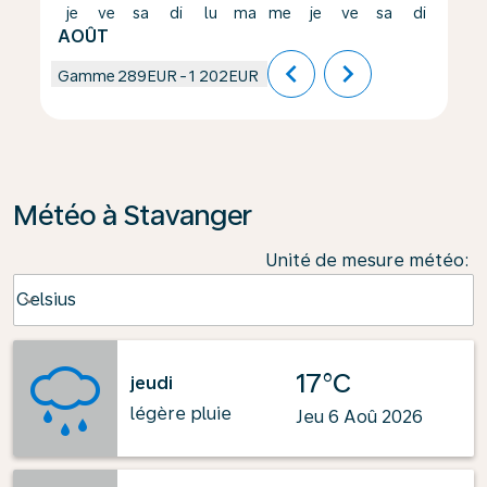
je
ve
sa
di
lu
ma
me
je
ve
sa
di
lu
AOÛT
chevron_left
chevron_right
Gamme
289EUR
-
1 202EUR
Météo à Stavanger
Unité de mesure météo
:
Weather unit option Celsius Selected
Celsius
keyboard_arrow_down
17°C
jeudi
légère pluie
Jeu 6 Aoû 2026