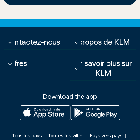
Contactez-nous
À propos de KLM
keyboard_arrow_down
keyboard_arrow_down
Offres
En savoir plus sur
keyboard_arrow_down
keyboard_arrow_down
KLM
Download the app
Tous les pays
Toutes les villes
Pays vers pays
|
|
|