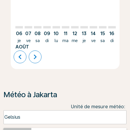
06
07
08
09
10
11
12
13
14
15
16
17
je
ve
sa
di
lu
ma
me
je
ve
sa
di
lu
AOÛT
chevron_left
chevron_right
Météo à Jakarta
Unité de mesure météo
:
Weather unit option Celsius Selected
Celsius
keyboard_arrow_down