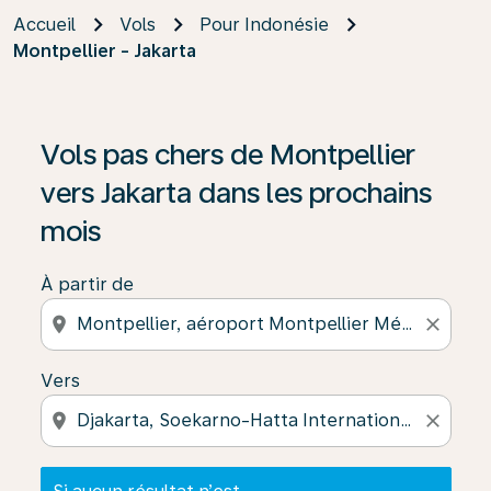
Accueil
Vols
Pour Indonésie
Montpellier - Jakarta
Si aucun résultat n’est disponible, cliquez sur « Trouver
Vols pas chers de Montpellier
vers Jakarta dans les prochains
mois
À partir de
location_on
close
Vers
location_on
close