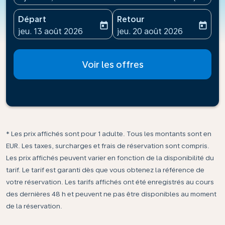
Départ
Retour
today
today
fc-booking-departure-date-aria-label
fc-booking-return-date-ari
jeu. 13 août 2026
jeu. 20 août 2026
Voir les offres
* Les prix affichés sont pour 1 adulte. Tous les montants sont en
EUR. Les taxes, surcharges et frais de réservation sont compris.
Les prix affichés peuvent varier en fonction de la disponibilité du
tarif. Le tarif est garanti dès que vous obtenez la référence de
votre réservation. Les tarifs affichés ont été enregistrés au cours
des dernières 48 h et peuvent ne pas être disponibles au moment
de la réservation.