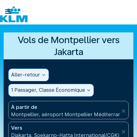

Vols de Montpellier vers
Jakarta
Aller-retour
expand_more
1 Passager, Classe Économique
expand_more
À partir de
close
Montpellier, aéroport Montpellier Méditerranée(MP
Vers
close
Djakarta, Soekarno-Hatta International(CGK), Indon