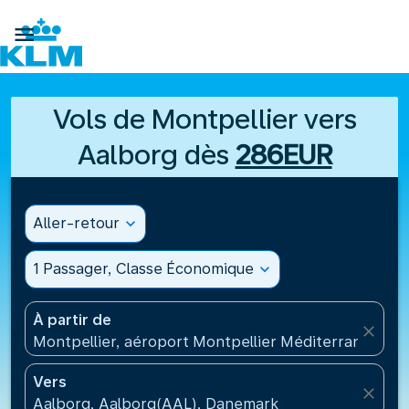

Vols de Montpellier vers
Aalborg dès
286EUR
Aller-retour
expand_more
1 Passager, Classe Économique
expand_more
À partir de
close
Montpellier, aéroport Montpellier Méditerranée(MP
Vers
close
Aalborg, Aalborg(AAL), Danemark