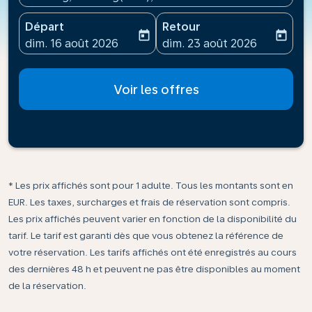
Départ
Retour
today
today
fc-booking-departure-date-aria-label
fc-booking-return-date-ari
dim. 16 août 2026
dim. 23 août 2026
Voir les offres
* Les prix affichés sont pour 1 adulte. Tous les montants sont en
EUR. Les taxes, surcharges et frais de réservation sont compris.
Les prix affichés peuvent varier en fonction de la disponibilité du
tarif. Le tarif est garanti dès que vous obtenez la référence de
votre réservation. Les tarifs affichés ont été enregistrés au cours
des dernières 48 h et peuvent ne pas être disponibles au moment
de la réservation.