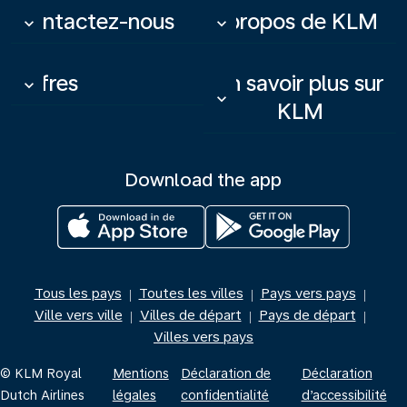
Contactez-nous
À propos de KLM
keyboard_arrow_down
keyboard_arrow_down
Offres
En savoir plus sur
keyboard_arrow_down
keyboard_arrow_down
KLM
Download the app
Tous les pays
Toutes les villes
Pays vers pays
|
|
|
Ville vers ville
Villes de départ
Pays de départ
|
|
|
Villes vers pays
© KLM Royal
Mentions
Déclaration de
Déclaration
Dutch Airlines
légales
confidentialité
d’accessibilité