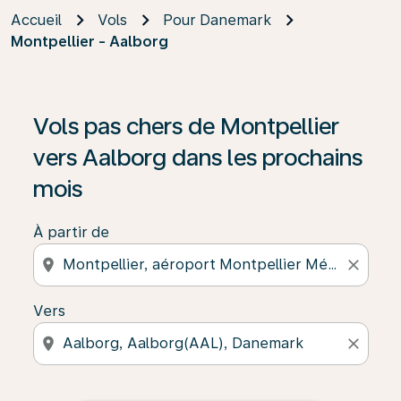
Accueil
Vols
Pour Danemark
Montpellier - Aalborg
Vols pas chers de Montpellier
vers Aalborg dans les prochains
mois
À partir de
location_on
close
Vers
location_on
close