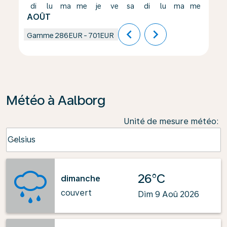
di
lu
ma
me
je
ve
sa
di
lu
ma
me
je
AOÛT
chevron_left
chevron_right
Gamme
286EUR
-
701EUR
Météo à Aalborg
Unité de mesure météo
:
Weather unit option Celsius Selected
Celsius
keyboard_arrow_down
26°C
dimanche
couvert
Dim 9 Aoû 2026