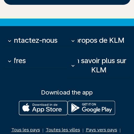
Contactez-nous
À propos de KLM
keyboard_arrow_down
keyboard_arrow_down
Offres
En savoir plus sur
keyboard_arrow_down
keyboard_arrow_down
KLM
Download the app
Tous les pays
Toutes les villes
Pays vers pays
|
|
|