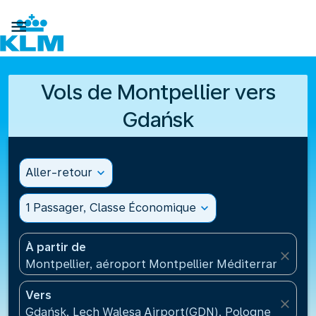

Vols de Montpellier vers
Gdańsk
Aller-retour
expand_more
1 Passager, Classe Économique
expand_more
À partir de
close
Montpellier, aéroport Montpellier Méditerranée(MP
Vers
close
Gdańsk, Lech Walesa Airport(GDN), Pologne