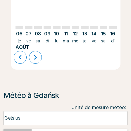
06
07
08
09
10
11
12
13
14
15
16
17
je
ve
sa
di
lu
ma
me
je
ve
sa
di
lu
AOÛT
chevron_left
chevron_right
Météo à Gdańsk
Unité de mesure météo
:
Weather unit option Celsius Selected
Celsius
keyboard_arrow_down