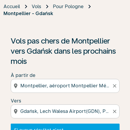
Accueil
Vols
Pour Pologne
Montpellier - Gdańsk
Si aucun résultat n’est disponible, cliquez sur « Trouver
Vols pas chers de Montpellier
vers Gdańsk dans les prochains
mois
À partir de
location_on
close
Vers
location_on
close