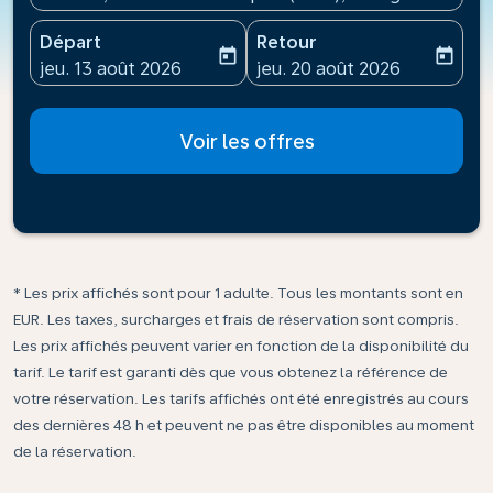
Départ
Retour
today
today
fc-booking-departure-date-aria-label
fc-booking-return-date-ari
jeu. 13 août 2026
jeu. 20 août 2026
Voir les offres
* Les prix affichés sont pour 1 adulte. Tous les montants sont en
EUR. Les taxes, surcharges et frais de réservation sont compris.
Les prix affichés peuvent varier en fonction de la disponibilité du
tarif. Le tarif est garanti dès que vous obtenez la référence de
votre réservation. Les tarifs affichés ont été enregistrés au cours
des dernières 48 h et peuvent ne pas être disponibles au moment
de la réservation.