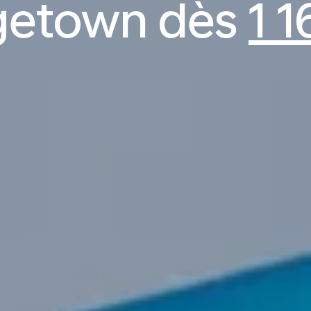
getown dès
1 