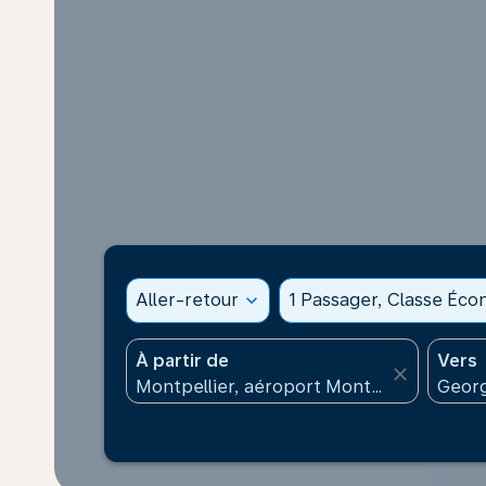
Aller-retour
expand_more
1 Passager, Classe Éc
À partir de
Vers
close