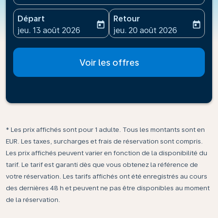
Départ
Retour
today
today
fc-booking-departure-date-aria-label
fc-booking-return-date-ari
jeu. 13 août 2026
jeu. 20 août 2026
Voir les offres
* Les prix affichés sont pour 1 adulte. Tous les montants sont en
EUR. Les taxes, surcharges et frais de réservation sont compris.
Les prix affichés peuvent varier en fonction de la disponibilité du
tarif. Le tarif est garanti dès que vous obtenez la référence de
votre réservation. Les tarifs affichés ont été enregistrés au cours
des dernières 48 h et peuvent ne pas être disponibles au moment
de la réservation.