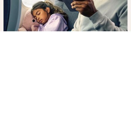
Premium Comfort
Vous souhaitez plus de choix, de commodité et de
confort lors d’un vol intercontinental ? Passez à
notre classe Premium Comfort et profitez d’un
espace spacieux et exclusif. Installez-vous dans un
siège spacieux, conçu avec plus d’espace pour les
jambes et une plus grande inclinaison, ce qui vous
permet de vous détendre et de vous relaxer tout au
long de votre vol.