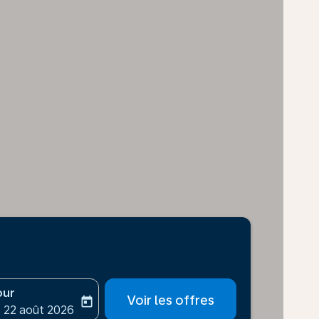
our
Voir les offres
today
-aria-label
ooking-return-date-aria-label
 22 août 2026