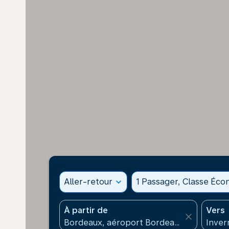
Aller-retour
expand_more
1 Passager, Classe Éc
À partir de
Vers
close