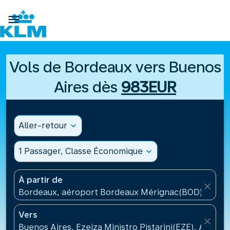

Vols de Bordeaux vers Buenos
Aires dès
983EUR
Aller-retour
expand_more
1 Passager, Classe Économique
expand_more
À partir de
close
Bordeaux, aéroport Bordeaux Mérignac(BOD), Fran
Vers
close
Buenos Aires, Ezeiza Ministro Pistarini(EZE), Argent