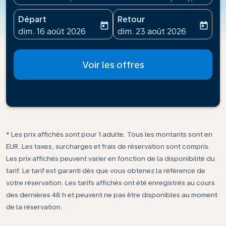
Départ
Retour
today
today
fc-booking-departure-date-aria-label
fc-booking-return-date-ari
dim. 16 août 2026
dim. 23 août 2026
Voir les offres
* Les prix affichés sont pour 1 adulte. Tous les montants sont en
EUR. Les taxes, surcharges et frais de réservation sont compris.
Les prix affichés peuvent varier en fonction de la disponibilité du
tarif. Le tarif est garanti dès que vous obtenez la référence de
votre réservation. Les tarifs affichés ont été enregistrés au cours
des dernières 48 h et peuvent ne pas être disponibles au moment
de la réservation.