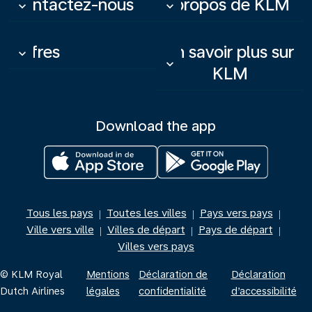
Contactez-nous
À propos de KLM
keyboard_arrow_down
keyboard_arrow_down
Offres
En savoir plus sur
keyboard_arrow_down
keyboard_arrow_down
KLM
Download the app
Tous les pays
Toutes les villes
Pays vers pays
|
|
|
Ville vers ville
Villes de départ
Pays de départ
|
|
|
Villes vers pays
© KLM Royal
Mentions
Déclaration de
Déclaration
Dutch Airlines
légales
confidentialité
d’accessibilité