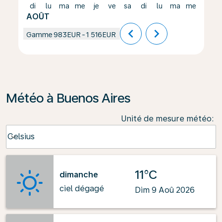
di
lu
ma
me
je
ve
sa
di
lu
ma
me
je
AOÛT
chevron_left
chevron_right
Gamme
983EUR
-
1 516EUR
Météo à Buenos Aires
Unité de mesure météo
:
Weather unit option Celsius Selected
Celsius
keyboard_arrow_down
11°C
dimanche
ciel dégagé
Dim 9 Aoû 2026