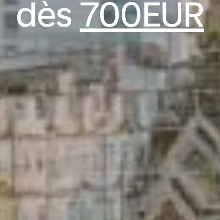
dès
700EUR