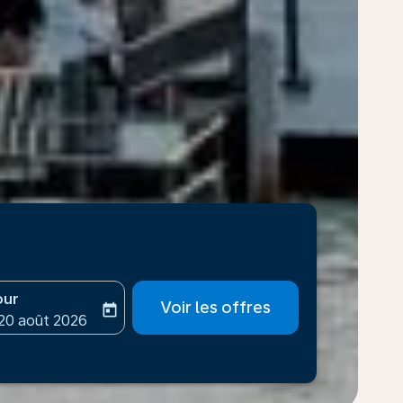
our
Voir les offres
today
-aria-label
ooking-return-date-aria-label
 20 août 2026