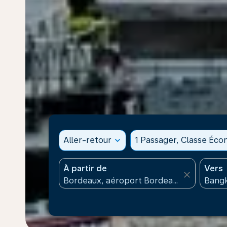
Aller-retour
expand_more
1 Passager, Classe Éc
À partir de
Vers
close