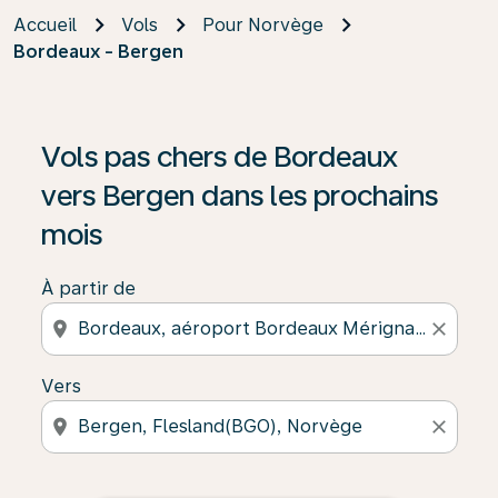
Accueil
Vols
Pour Norvège
Bordeaux - Bergen
Vols pas chers de Bordeaux
vers Bergen dans les prochains
mois
À partir de
location_on
close
Vers
location_on
close