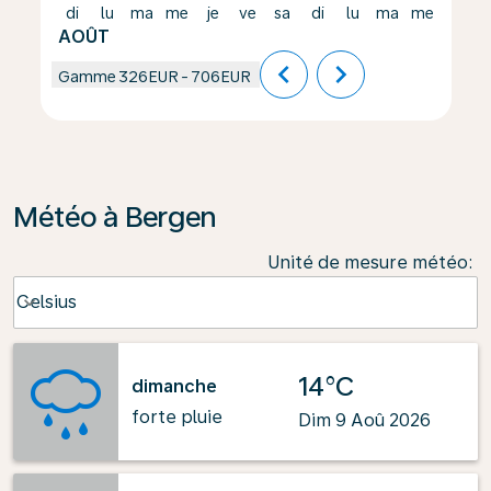
di
lu
ma
me
je
ve
sa
di
lu
ma
me
je
AOÛT
chevron_left
chevron_right
Gamme
326EUR
-
706EUR
Météo à Bergen
Unité de mesure météo
:
Weather unit option Celsius Selected
Celsius
keyboard_arrow_down
14°C
dimanche
forte pluie
Dim 9 Aoû 2026