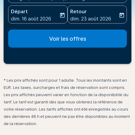
Départ
Retour
today
today
fc-booking-departure-date-aria-label
fc-booking-return-date-ari
dim. 16 août 2026
dim. 23 août 2026
Voir les offres
* Les prix affichés sont pour 1 adulte. Tous les montants sont en
EUR. Les taxes, surcharges et frais de réservation sont compris.
Les prix affichés peuvent varier en fonction de la disponibilité du
tarif. Le tarif est garanti dès que vous obtenez la référence de
votre réservation. Les tarifs affichés ont été enregistrés au cours
des dernières 48 h et peuvent ne pas être disponibles au moment
de la réservation.