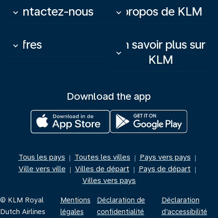
Contactez-nous
À propos de KLM
keyboard_arrow_down
keyboard_arrow_down
Offres
En savoir plus sur
keyboard_arrow_down
keyboard_arrow_down
KLM
Download the app
Tous les pays
Toutes les villes
Pays vers pays
|
|
|
Ville vers ville
Villes de départ
Pays de départ
|
|
|
Villes vers pays
© KLM Royal
Mentions
Déclaration de
Déclaration
Dutch Airlines
légales
confidentialité
d’accessibilité