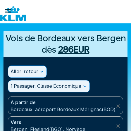

Vols de Bordeaux vers Bergen
dès
286EUR
Aller-retour
expand_more
1 Passager, Classe Économique
expand_more
À partir de
close
Bordeaux, aéroport Bordeaux Mérignac(BOD), Fran
Vers
close
Bergen, Flesland(BGO), Norvège