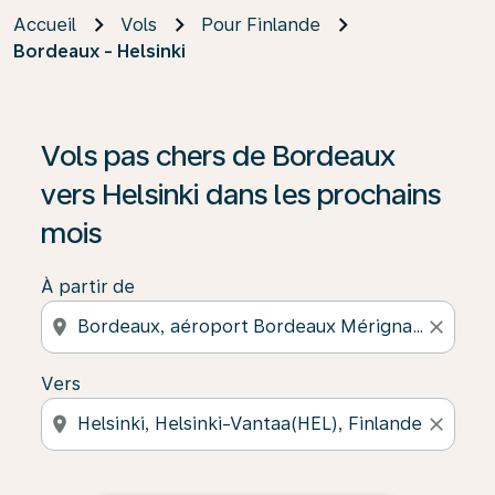
Accueil
Vols
Pour Finlande
Bordeaux - Helsinki
Vols pas chers de Bordeaux
vers Helsinki dans les prochains
mois
À partir de
location_on
close
Vers
location_on
close