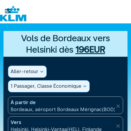

Vols de Bordeaux vers
Helsinki dès
196EUR
Aller-retour
expand_more
1 Passager, Classe Économique
expand_more
À partir de
close
Bordeaux, aéroport Bordeaux Mérignac(BOD), Fran
Vers
close
Helsinki, Helsinki-Vantaa(HEL), Finlande