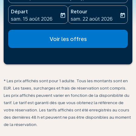
Départ
Retour
today
today
fc-booking-departure-date-aria-label
fc-booking-return-date-ari
sam. 15 août 2026
sam. 22 août 2026
Voir les offres
* Les prix affichés sont pour 1 adulte. Tous les montants sont en
EUR. Les taxes, surcharges et frais de réservation sont compris.
Les prix affichés peuvent varier en fonction de la disponibilité du
tarif. Le tarif est garanti dès que vous obtenez la référence de
votre réservation. Les tarifs affichés ont été enregistrés au cours
des dernières 48 h et peuvent ne pas être disponibles au moment
de la réservation.