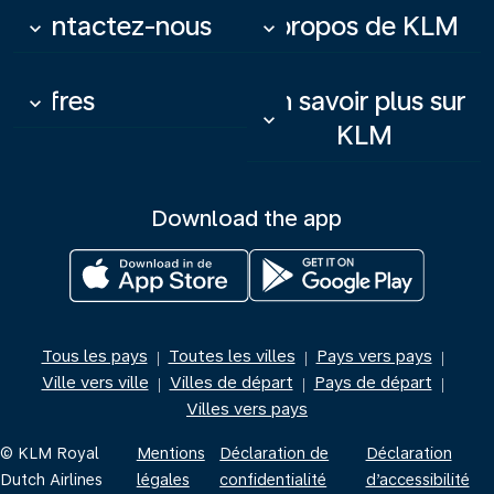
Contactez-nous
À propos de KLM
keyboard_arrow_down
keyboard_arrow_down
Offres
En savoir plus sur
keyboard_arrow_down
keyboard_arrow_down
KLM
Download the app
Tous les pays
Toutes les villes
Pays vers pays
|
|
|
Ville vers ville
Villes de départ
Pays de départ
|
|
|
Villes vers pays
© KLM Royal
Mentions
Déclaration de
Déclaration
Dutch Airlines
légales
confidentialité
d’accessibilité