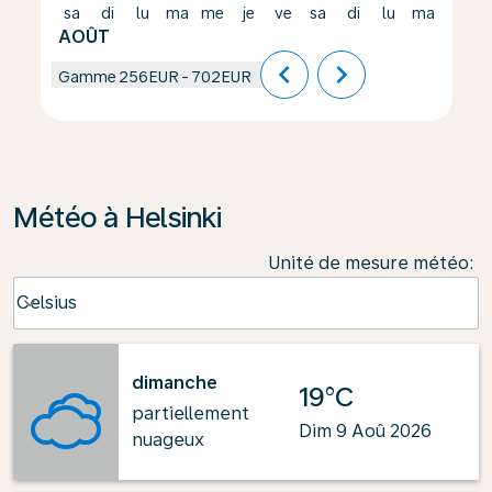
sa
di
lu
ma
me
je
ve
sa
di
lu
ma
me
AOÛT
chevron_left
chevron_right
Gamme
256EUR
-
702EUR
Météo à Helsinki
Unité de mesure météo
:
Weather unit option Celsius Selected
Celsius
keyboard_arrow_down
dimanche
19°C
partiellement
Dim 9 Aoû 2026
nuageux