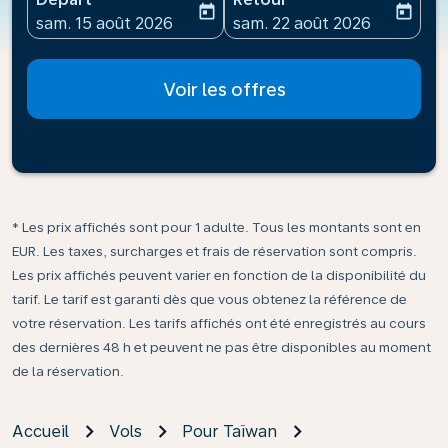
today
today
fc-booking-departure-date-aria-label
fc-booking-return-date-ari
sam. 15 août 2026
sam. 22 août 2026
Voir les offres
* Les prix affichés sont pour 1 adulte. Tous les montants sont en
EUR. Les taxes, surcharges et frais de réservation sont compris.
Les prix affichés peuvent varier en fonction de la disponibilité du
tarif. Le tarif est garanti dès que vous obtenez la référence de
votre réservation. Les tarifs affichés ont été enregistrés au cours
des dernières 48 h et peuvent ne pas être disponibles au moment
de la réservation.
Accueil
Vols
Pour Taïwan