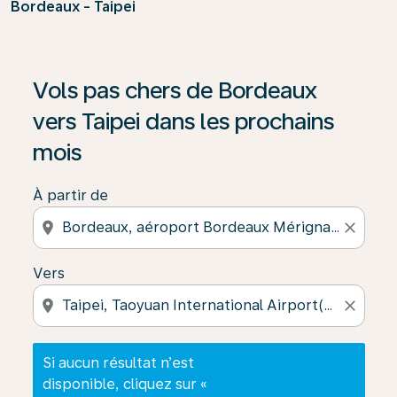
Bordeaux - Taipei
Si aucun résultat n’est disponible, cliquez sur « Trouver
Vols pas chers de Bordeaux
vers Taipei dans les prochains
mois
À partir de
location_on
close
Vers
location_on
close
Si aucun résultat n’est
disponible, cliquez sur «