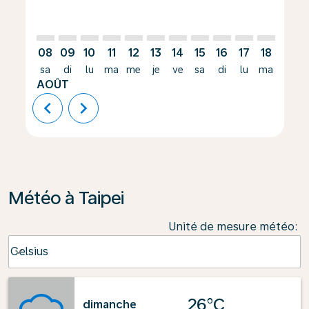
08
09
10
11
12
13
14
15
16
17
18
19
sa
di
lu
ma
me
je
ve
sa
di
lu
ma
me
AOÛT
chevron_left
chevron_right
Météo à Taipei
Unité de mesure météo
:
Weather unit option Celsius Selected
Celsius
keyboard_arrow_down
26°C
dimanche