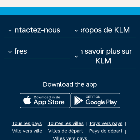
Contactez-nous
À propos de KLM
keyboard_arrow_down
keyboard_arrow_down
Offres
En savoir plus sur
keyboard_arrow_down
keyboard_arrow_down
KLM
Download the app
Tous les pays
Toutes les villes
Pays vers pays
|
|
|
Ville vers ville
Villes de départ
Pays de départ
|
|
|
Villes vers pays