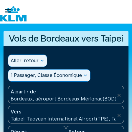

Vols de Bordeaux vers Taipei
Aller-retour
expand_more
1 Passager, Classe Économique
expand_more
À partir de
close
Bordeaux, aéroport Bordeaux Mérignac(BOD), Fran
Vers
close
Taipei, Taoyuan International Airport(TPE), Taïwan, 
Départ
Retour