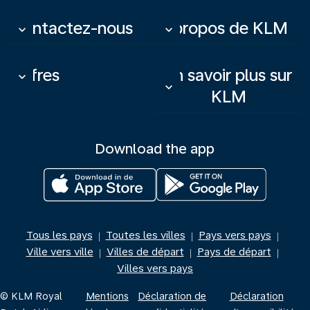
Contactez-nous
À propos de KLM
keyboard_arrow_down
keyboard_arrow_down
Offres
En savoir plus sur
keyboard_arrow_down
keyboard_arrow_down
KLM
Download the app
Tous les pays
Toutes les villes
Pays vers pays
|
|
|
Ville vers ville
Villes de départ
Pays de départ
|
|
|
Villes vers pays
© KLM Royal
Mentions
Déclaration de
Déclaration