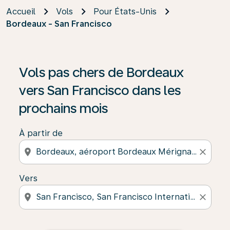
Accueil
Vols
Pour États-Unis
Bordeaux - San Francisco
Vols pas chers de Bordeaux
vers San Francisco dans les
prochains mois
À partir de
location_on
close
Vers
location_on
close