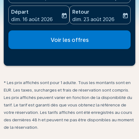
Départ
Retour
today
today
fc-booking-departure-date-aria-label
fc-booking-return-date-ari
dim. 16 août 2026
dim. 23 août 2026
Voir les offres
* Les prix affichés sont pour 1 adulte. Tous les montants sont en
EUR. Les taxes, surcharges et frais de réservation sont compris.
Les prix affichés peuvent varier en fonction de la disponibilité du
tarif. Le tarif est garanti dès que vous obtenez la référence de
votre réservation. Les tarifs affichés ont été enregistrés au cours
des dernières 48 h et peuvent ne pas être disponibles au moment
de la réservation.