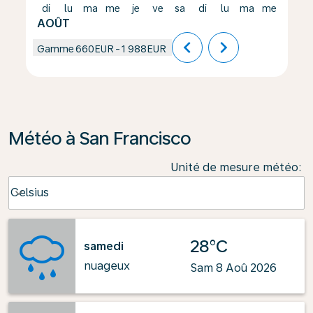
di
lu
ma
me
je
ve
sa
di
lu
ma
me
je
AOÛT
chevron_left
chevron_right
Gamme
660EUR
-
1 988EUR
Météo à San Francisco
Unité de mesure météo
:
Weather unit option Celsius Selected
Celsius
keyboard_arrow_down
28°C
samedi
nuageux
Sam 8 Aoû 2026