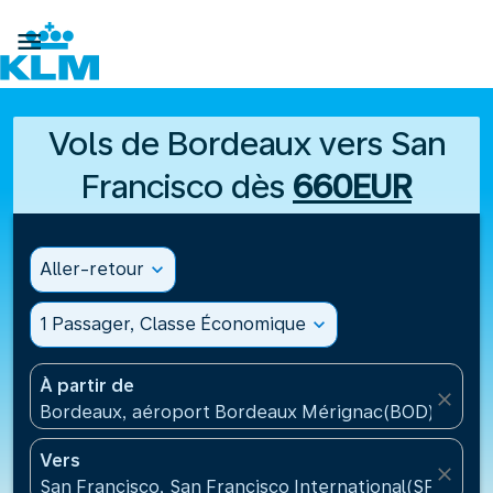

Vols de Bordeaux vers San
Francisco dès
660EUR
Aller-retour
expand_more
1 Passager, Classe Économique
expand_more
À partir de
close
Bordeaux, aéroport Bordeaux Mérignac(BOD), Fran
Vers
close
San Francisco, San Francisco International(SFO), Ét