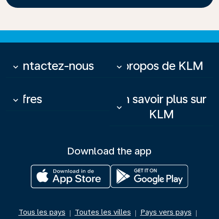
Contactez-nous
À propos de KLM
keyboard_arrow_down
keyboard_arrow_down
Offres
En savoir plus sur
keyboard_arrow_down
keyboard_arrow_down
KLM
Download the app
Tous les pays
Toutes les villes
Pays vers pays
|
|
|