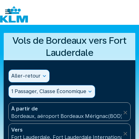

Vols de Bordeaux vers Fort
Lauderdale
Aller-retour
expand_more
1 Passager, Classe Économique
expand_more
À partir de
close
Bordeaux, aéroport Bordeaux Mérignac(BOD), Fran
Vers
close
Fort Lauderdale, Fort Lauderdale International Airpo