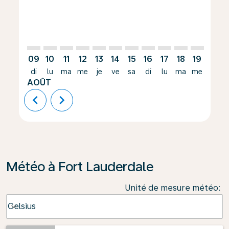
09
10
11
12
13
14
15
16
17
18
19
20
di
lu
ma
me
je
ve
sa
di
lu
ma
me
je
AOÛT
chevron_left
chevron_right
Météo à Fort Lauderdale
Unité de mesure météo
:
Weather unit option Celsius Selected
Celsius
keyboard_arrow_down