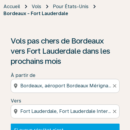
Accueil
Vols
Pour États-Unis
Bordeaux - Fort Lauderdale
Si aucun résultat n’est disponible, cliquez sur « Trouver
Vols pas chers de Bordeaux
vers Fort Lauderdale dans les
prochains mois
À partir de
location_on
close
Vers
location_on
close