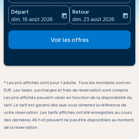
Départ
Retour
today
today
fc-booking-departure-date-aria-label
fc-booking-return-date-ari
dim. 16 août 2026
dim. 23 août 2026
Voir les offres
* Les prix affichés sont pour 1 adulte. Tous les montants sont en
EUR. Les taxes, surcharges et frais de réservation sont compris.
Les prix affichés peuvent varier en fonction de la disponibilité du
tarif. Le tarif est garanti dès que vous obtenez la référence de
votre réservation. Les tarifs affichés ont été enregistrés au cours
des dernières 48 h et peuvent ne pas être disponibles au moment
de la réservation.